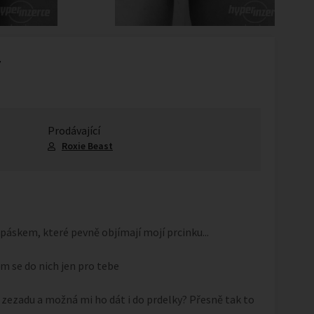
y
Prodávající
Roxie Beast
áskem, které pevně objímají mojí prcinku...
ám se do nich jen pro tebe
 zezadu a možná mi ho dát i do prdelky? Přesně tak to