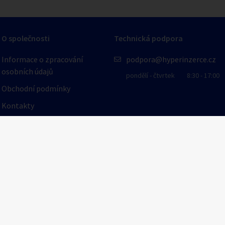
O společnosti
Technická podpora
Informace o zpracování
podpora@hyperinzerce.cz
osobních údajů
pondělí - čtvrtek
8:30 - 17:00
Obchodní podmínky
Kontakty