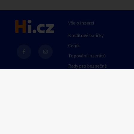
Vše o inzerci
Kreditové balíčky
Ceník
Topování inzerátů
Rady pro bezpečné
obchodování
AI
Nápověda
Provozní podmínky
Pravidla inzerce
Nastavení soukromí