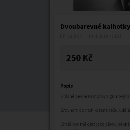
Dvoubarevné kalhotk
Celá ČR
14. 4. 2019 - 14:31
250 Kč
Popis
Krásné pevné kalhotky s gumovým p
Zrovna ti do nich krásně teču, uděl
Chtěl bys mě ojet jako děvku pěkně