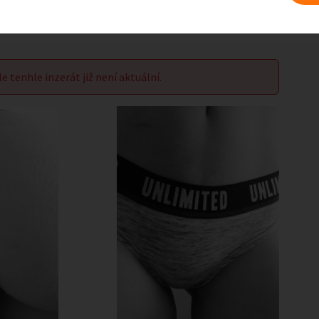
le tenhle inzerát již není aktuální.