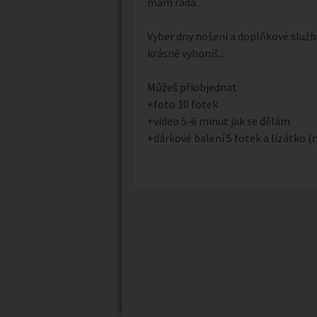
mám ráda...
Vyber dny nošení a doplňkové služb
krásně vyhoníš...
Můžeš přiobjednat
+foto 10 fotek
+video 5-6 minut jak se dělám
+dárkové balení 5 fotek a lízátko (m
Náhledy