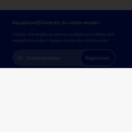
Nejzajímavější inzeráty do vašeho emailu?
Zadejte vaši emailovou adresu a přidejte se k odběru těch
nejlepších inzerátu z našeho serveru do vašeho emailu.
Souhlasím s
personalizací nabídek, zasíláním
marketingových materiálů a upozornění
.