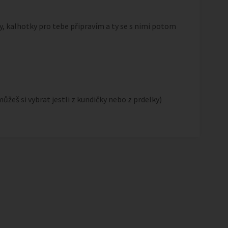
y, kalhotky pro tebe připravím a ty se s nimi potom
ůžeš si vybrat jestli z kundičky nebo z prdelky)
1
/
2