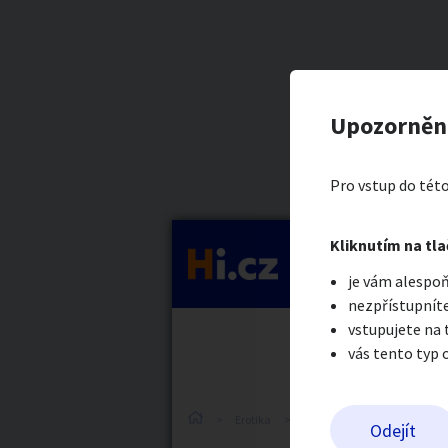
Kategorie
Dvoubarev
Nahlásit in
Prodávající
Upozorněn
Roxie Beast
Auto-moto
Reali
Pro vstup do této
Pošlete uživatel
Kliknutím na tla
Kategorie
je vám alespoň
Práce a služby
Stro
nezpřístupníte
vstupujete na
vás tento typ 
Dětské zboží
Móda
Erotika
Erotické zboží
Obnošené
Odejít
Odeslat z