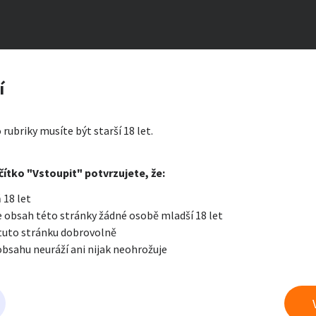
né kalhotky
zerát
í
ty a bydlení
Seznamka
Erotik
 rubriky musíte být starší 18 let.
i zprávu
čítko "Vstoupit" potvrzujete, že:
Oblíbené
Zprávy
Přih
 18 let
je a nářadí
PC a elektro
Sport a h
 obsah této stránky žádné osobě mladší 18 let
 tuto stránku dobrovolně
obsahu neuráží ani nijak neohrožuje
 a doplňky
Kultura
Cestová
 prádlo a jiné fetiše
právu