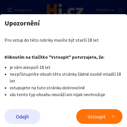
Obnošené kalhotky a jiné věci
Nahlásit inzerát
Kategorie
Přihlásit se
Auto-moto
Reality a bydlení
Seznamka
Prodávající
Upozornění
Erotika
Erotické zboží
Obnošené prádlo a jiné fetiše
Julinka Kovářová
Erotika
Zvířata
Práce a služby
Je nám líto, ale tenhle inzerát již není aktuální.
Pro vstup do této rubriky musíte být starší 18 let.
Pošlete uživateli zprávu
0
/
1000
0
/
2000
Nahlásit
Kliknutím na tlačítko "Vstoupit" potvrzujete, že:
Stroje a nářadí
PC a elektro
Sport a hobby
je vám alespoň 18 let
nezpřístupníte obsah této stránky žádné osobě mladší 18
Sběratelství
Dětské zboží
Móda a doplňky
let
vstupujete na tuto stránku dobrovolně
vás tento typ obsahu neuráží ani nijak neohrožuje
Kultura
Cestování
Ostatní
Odeslat zprávu
Odejít
Vstoupit
Přidat inzerát