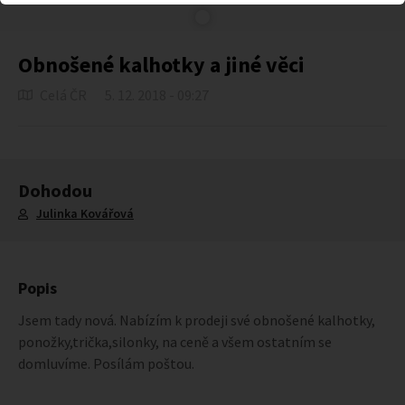
Obnošené kalhotky a jiné věci
Celá ČR
5. 12. 2018 - 09:27
Dohodou
Julinka Kovářová
Popis
Jsem tady nová. Nabízím k prodeji své obnošené kalhotky,
ponožky,trička,silonky, na ceně a všem ostatním se
domluvíme. Posílám poštou.