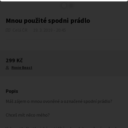
Mnou použité spodni prádlo
Celá ČR
19. 3. 2019 - 20:45
299 Kč
Roxie Beast
Popis
Máš zájem o mnou ovoněné a označené spodní prádlo?
Chceš mít něco mého?