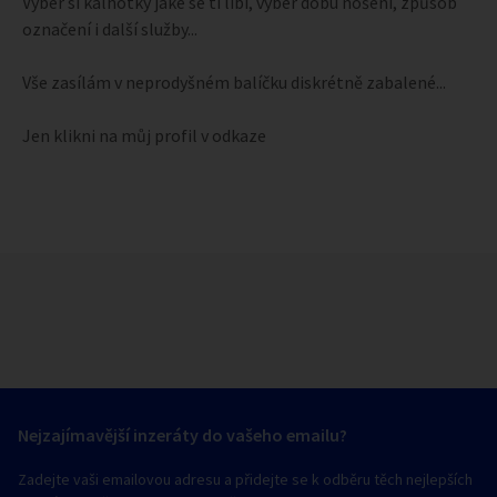
Vyber si kalhotky jaké se ti líbí, vyber dobu nošení, způsob
označení i další služby...
Vše zasílám v neprodyšném balíčku diskrétně zabalené...
Jen klikni na můj profil v odkaze
Nejzajímavější inzeráty do vašeho emailu?
Zadejte vaši emailovou adresu a přidejte se k odběru těch nejlepších