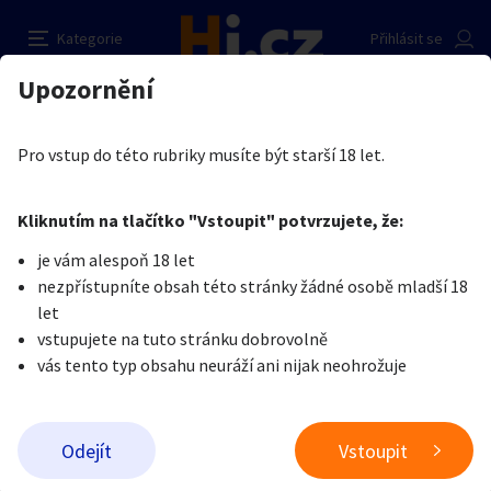
Mnou použité spodni prádlo
Nahlásit inzerát
Kategorie
Přihlásit se
Auto-moto
Reality a bydlení
Seznamka
Prodávající
Upozornění
Erotika
Erotické zboží
Obnošené prádlo a jiné fetiše
Roxie Beast
Erotika
Zvířata
Práce a služby
Je nám líto, ale tenhle inzerát již není aktuální.
Pro vstup do této rubriky musíte být starší 18 let.
Pošlete uživateli zprávu
0
/
1000
0
/
2000
Nahlásit
Kliknutím na tlačítko "Vstoupit" potvrzujete, že:
Stroje a nářadí
PC a elektro
Sport a hobby
je vám alespoň 18 let
nezpřístupníte obsah této stránky žádné osobě mladší 18
Sběratelství
Dětské zboží
Móda a doplňky
let
vstupujete na tuto stránku dobrovolně
vás tento typ obsahu neuráží ani nijak neohrožuje
Kultura
Cestování
Ostatní
Odeslat zprávu
Odejít
Vstoupit
Přidat inzerát