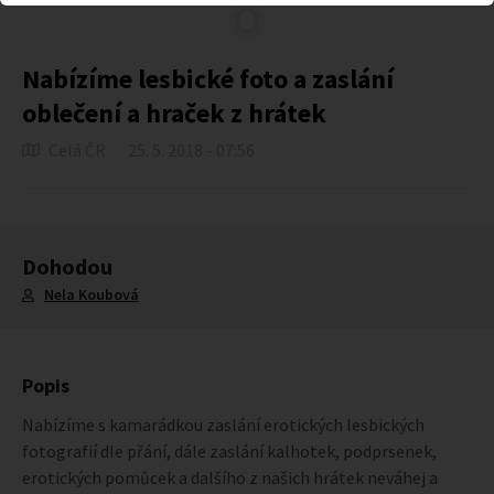
Nabízíme lesbické foto a zaslání
oblečení a hraček z hrátek
Celá ČR
25. 5. 2018 - 07:56
Dohodou
Nela Koubová
Popis
Nabízíme s kamarádkou zaslání erotických lesbických
fotografií dle přání, dále zaslání kalhotek, podprsenek,
erotických pomůcek a dalšího z našich hrátek neváhej a