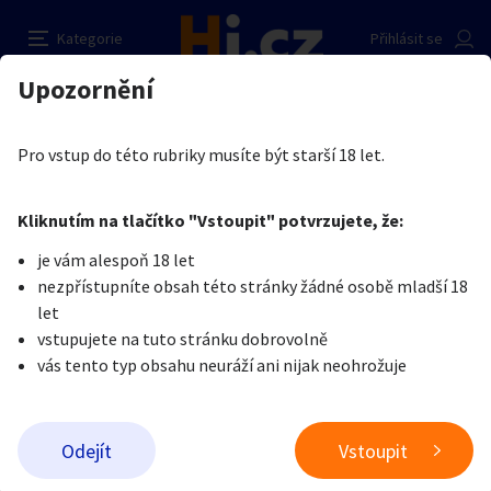
Nabízíme lesbické foto a zaslání oblečení a
Nahlásit inzerát
Kategorie
Přihlásit se
hraček z hrátek
Auto-moto
Reality a bydlení
Seznamka
Upozornění
Erotika
Erotické zboží
Obnošené prádlo a jiné fetiše
Prodávající
Erotika
Zvířata
Práce a služby
Nela Koubová
Je nám líto, ale tenhle inzerát již není aktuální.
Pro vstup do této rubriky musíte být starší 18 let.
0
/
2000
Pošlete uživateli zprávu
0
/
1000
Nahlásit
Kliknutím na tlačítko "Vstoupit" potvrzujete, že:
Stroje a nářadí
PC a elektro
Sport a hobby
je vám alespoň 18 let
nezpřístupníte obsah této stránky žádné osobě mladší 18
Sběratelství
Dětské zboží
Móda a doplňky
let
vstupujete na tuto stránku dobrovolně
vás tento typ obsahu neuráží ani nijak neohrožuje
Kultura
Cestování
Ostatní
Odeslat zprávu
Odejít
Vstoupit
Přidat inzerát