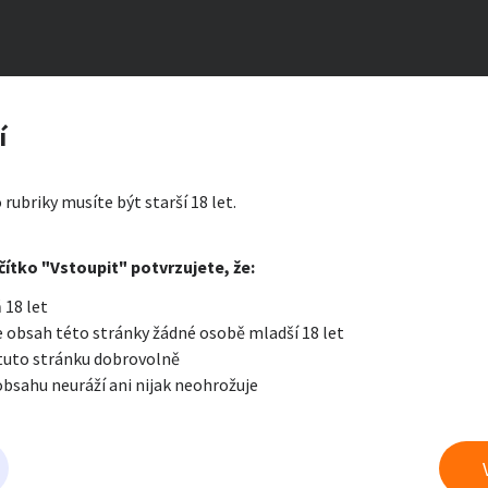
ga
zerát
í
ty a bydlení
Seznamka
Erotik
 rubriky musíte být starší 18 let.
i zprávu
čítko "Vstoupit" potvrzujete, že:
Oblíbené
Zprávy
Přih
 18 let
je a nářadí
PC a elektro
Sport a h
 obsah této stránky žádné osobě mladší 18 let
 tuto stránku dobrovolně
obsahu neuráží ani nijak neohrožuje
 a doplňky
Kultura
Cestová
 prádlo a jiné fetiše
právu