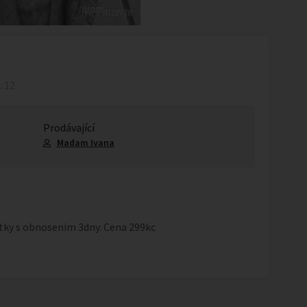
1:12
Prodávající
Madam Ivana
otky s obnosenim 3dny. Cena 299kc
1
/
1