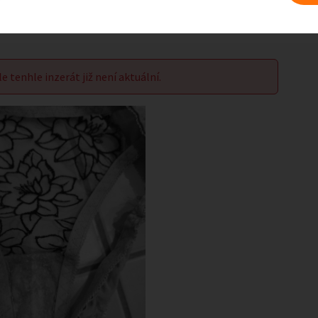
le tenhle inzerát již není aktuální.