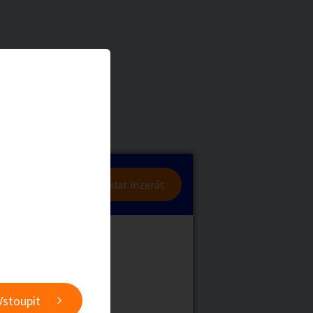
a
Zvířata
0
/
2000
Nahlásit
0
/
1000
lásit se
Přidat inzerát
obby
Sběratelství
ní
Ostatní
Vstoupit