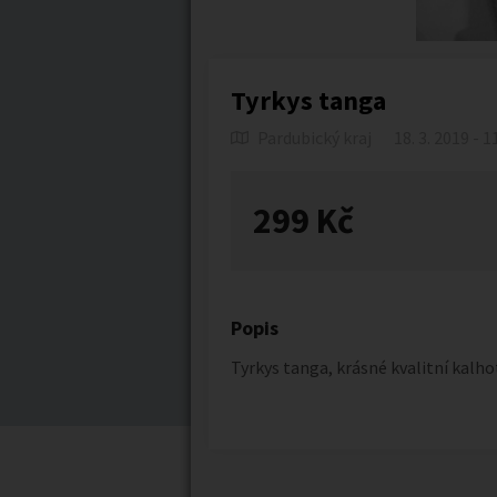
Tyrkys tanga
Pardubický kraj
18. 3. 2019 - 1
299 Kč
Popis
Tyrkys tanga, krásné kvalitní kalh
Náhledy