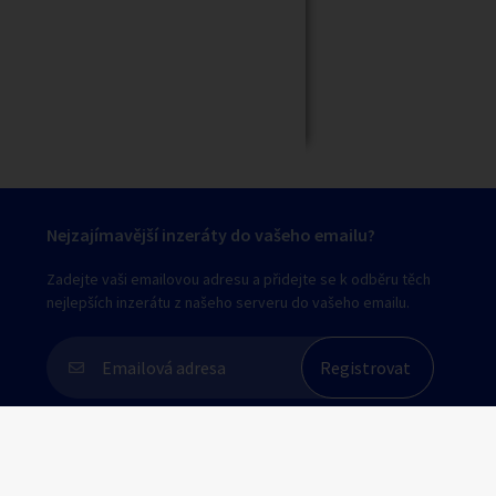
Nejzajímavější inzeráty do vašeho emailu?
Zadejte vaši emailovou adresu a přidejte se k odběru těch
nejlepších inzerátu z našeho serveru do vašeho emailu.
Souhlasím s
personalizací nabídek, zasíláním
marketingových materiálů a upozornění
.