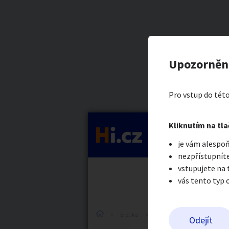
Kategorie
Tyrkys tan
Nahlásit in
Prodávající
Upozorněn
Madam Ivana
Auto-moto
Reali
Pro vstup do této
Pošlete uživatel
Kliknutím na tla
Kategorie
je vám alespoň
Práce a služby
Stro
nezpřístupníte
vstupujete na
vás tento typ 
Dětské zboží
Móda
Erotika
Erotické zboží
Obnošené
Odejít
Odeslat z