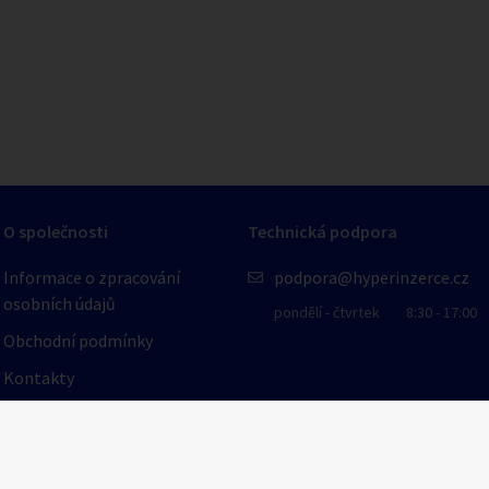
O společnosti
Technická podpora
Informace o zpracování
podpora@hyperinzerce.cz
osobních údajů
pondělí - čtvrtek
8:30 - 17:00
Obchodní podmínky
Kontakty