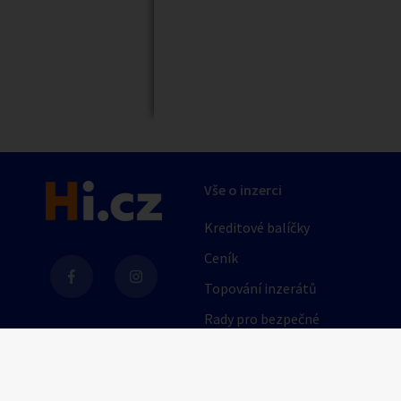
Vše o inzerci
Kreditové balíčky
Ceník
Topování inzerátů
Rady pro bezpečné
obchodování
AI