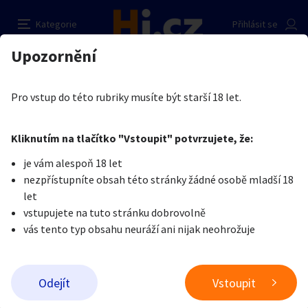
Voňavé spodní prádlo
Nahlásit inzerát
Kategorie
Přihlásit se
Auto-moto
Reality a bydlení
Seznamka
Prodávající
Upozornění
Erotika
Erotické zboží
Obnošené prádlo a jiné fetiše
Roxie Beast
Erotika
Zvířata
Práce a služby
Je nám líto, ale tenhle inzerát již není aktuální.
Pro vstup do této rubriky musíte být starší 18 let.
Pošlete uživateli zprávu
0
/
1000
0
/
2000
Nahlásit
Kliknutím na tlačítko "Vstoupit" potvrzujete, že:
Stroje a nářadí
PC a elektro
Sport a hobby
je vám alespoň 18 let
nezpřístupníte obsah této stránky žádné osobě mladší 18
Sběratelství
Dětské zboží
Móda a doplňky
let
vstupujete na tuto stránku dobrovolně
vás tento typ obsahu neuráží ani nijak neohrožuje
Kultura
Cestování
Ostatní
Odeslat zprávu
Odejít
Vstoupit
Přidat inzerát