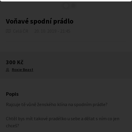
Voňavé spodní prádlo
Celá ČR
20. 10. 2019 - 21:45
300 Kč
Roxie Beast
Popis
Rajcuje tě vůně ženského klína na spodním prádle?
Chtěl bys mít takové pradélko u sebe a dělat s ním co jen
chceš?