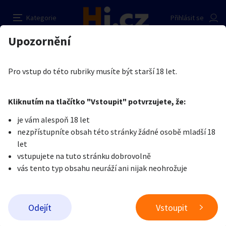
Ponúkam svoje voňavé, vlhké nohavičky :) :-*
Nahlásit inzerát
Kategorie
Přihlásit se
Auto-moto
Reality a bydlení
Seznamka
Prodávající
Upozornění
Erotika
Erotické zboží
Obnošené prádlo a jiné fetiše
Lucys Fetish
Erotika
Zvířata
Práce a služby
Je nám líto, ale tenhle inzerát již není aktuální.
Pro vstup do této rubriky musíte být starší 18 let.
Pošlete uživateli zprávu
0
/
1000
0
/
2000
Nahlásit
Kliknutím na tlačítko "Vstoupit" potvrzujete, že:
Stroje a nářadí
PC a elektro
Sport a hobby
je vám alespoň 18 let
nezpřístupníte obsah této stránky žádné osobě mladší 18
Sběratelství
Dětské zboží
Móda a doplňky
let
vstupujete na tuto stránku dobrovolně
vás tento typ obsahu neuráží ani nijak neohrožuje
Kultura
Cestování
Ostatní
Odeslat zprávu
Odejít
Vstoupit
Přidat inzerát