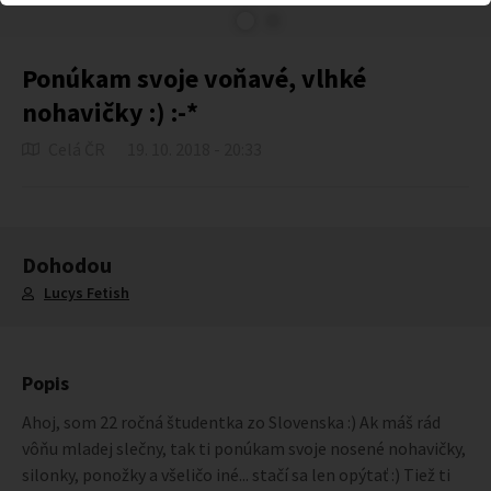
Ponúkam svoje voňavé, vlhké
nohavičky :) :-*
Celá ČR
19. 10. 2018 - 20:33
Dohodou
Lucys Fetish
Popis
Ahoj, som 22 ročná študentka zo Slovenska :) Ak máš rád
vôňu mladej slečny, tak ti ponúkam svoje nosené nohavičky,
silonky, ponožky a všeličo iné... stačí sa len opýtať :) Tiež ti