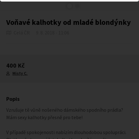
Voňavé kalhotky od mladé blondýnky
Celá ČR
9. 8. 2018 - 11:06
400 Kč
Misty C.
Popis
Vzrušuje tě vůně nošeného dámského spodního prádla?
Mám sexy kalhotky přesně pro tebe!
V případě spokojenosti nabízím dlouhodobou spolupráci.