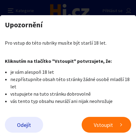
Voňavé kalhotky od mladé blondýnky
Nahlásit inzerát
Kategorie
Přihlásit se
Auto-moto
Reality a bydlení
Seznamka
Prodávající
Upozornění
Erotika
Erotické zboží
Obnošené prádlo a jiné fetiše
Misty C.
Erotika
Zvířata
Práce a služby
Je nám líto, ale tenhle inzerát již není aktuální.
Pro vstup do této rubriky musíte být starší 18 let.
Pošlete uživateli zprávu
0
/
1000
0
/
2000
Nahlásit
Kliknutím na tlačítko "Vstoupit" potvrzujete, že:
Stroje a nářadí
PC a elektro
Sport a hobby
je vám alespoň 18 let
nezpřístupníte obsah této stránky žádné osobě mladší 18
Sběratelství
Dětské zboží
Móda a doplňky
let
vstupujete na tuto stránku dobrovolně
vás tento typ obsahu neuráží ani nijak neohrožuje
Kultura
Cestování
Ostatní
Odeslat zprávu
Odejít
Vstoupit
Přidat inzerát