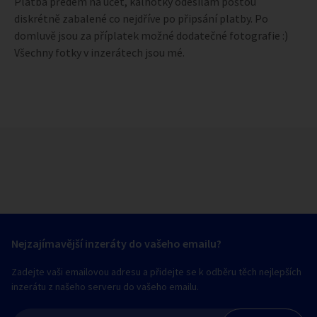
Platba předem na účet, kalhotky odesílám poštou
diskrétně zabalené co nejdříve po připsání platby. Po
domluvě jsou za příplatek možné dodatečné fotografie :)
Všechny fotky v inzerátech jsou mé.
Nejzajímavější inzeráty do vašeho emailu?
Zadejte vaši emailovou adresu a přidejte se k odběru těch nejlepších
inzerátu z našeho serveru do vašeho emailu.