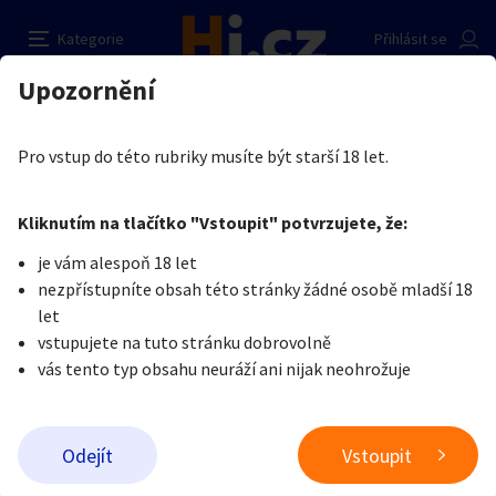
Obnošené ponožky
Nahlásit inzerát
Kategorie
Přihlásit se
Auto-moto
Reality a bydlení
Seznamka
Prodávající
Upozornění
Erotika
Erotické zboží
Obnošené prádlo a jiné fetiše
Jana Marti
Erotika
Zvířata
Práce a služby
Je nám líto, ale tenhle inzerát již není aktuální.
Pro vstup do této rubriky musíte být starší 18 let.
Pošlete uživateli zprávu
0
/
1000
0
/
2000
Nahlásit
Kliknutím na tlačítko "Vstoupit" potvrzujete, že:
Stroje a nářadí
PC a elektro
Sport a hobby
je vám alespoň 18 let
nezpřístupníte obsah této stránky žádné osobě mladší 18
Sběratelství
Dětské zboží
Móda a doplňky
let
vstupujete na tuto stránku dobrovolně
vás tento typ obsahu neuráží ani nijak neohrožuje
Kultura
Cestování
Ostatní
Odeslat zprávu
Odejít
Vstoupit
Přidat inzerát