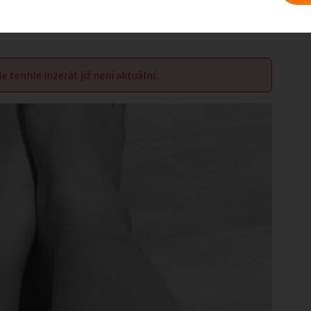
le tenhle inzerát již není aktuální.