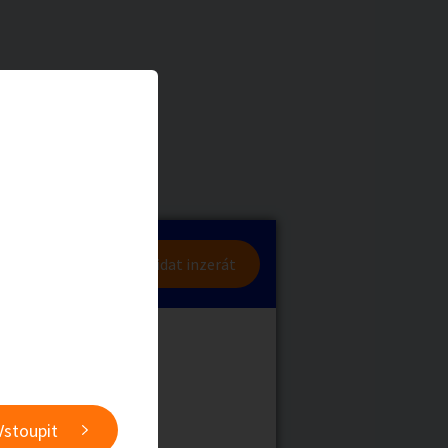
a
Zvířata
0
/
2000
Nahlásit
0
/
1000
lásit se
Přidat inzerát
obby
Sběratelství
ní
Ostatní
Vstoupit