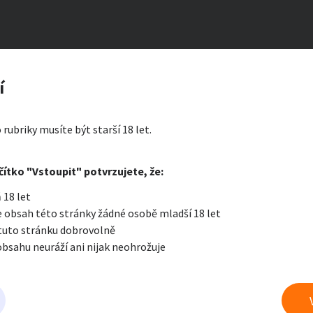
 videa a fotky
zerát
í
nová
ty a bydlení
Seznamka
Erotik
 rubriky musíte být starší 18 let.
i zprávu
čítko "Vstoupit" potvrzujete, že:
Oblíbené
Zprávy
Přih
 18 let
je a nářadí
PC a elektro
Sport a h
 obsah této stránky žádné osobě mladší 18 let
 tuto stránku dobrovolně
obsahu neuráží ani nijak neohrožuje
 a doplňky
Kultura
Cestová
 prádlo a jiné fetiše
právu