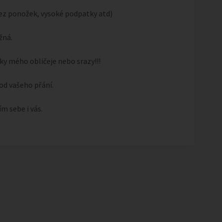
bez ponožek, vysoké podpatky atd)
žná.
ky mého obličeje nebo srazy!!!
 od vašeho přání.
m sebe i vás.
1
/
1