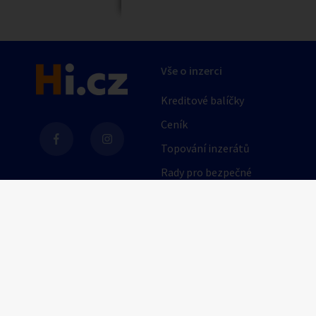
Vše o inzerci
Kreditové balíčky
Ceník
Topování inzerátů
Rady pro bezpečné
obchodování
AI
Nápověda
Provozní podmínky
Pravidla inzerce
Nastavení soukromí