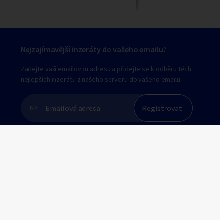
Nejzajímavější inzeráty do vašeho emailu?
Zadejte vaši emailovou adresu a přidejte se k odběru těch
nejlepších inzerátu z našeho serveru do vašeho emailu.
Souhlasím s
personalizací nabídek, zasíláním
marketingových materiálů a upozornění
.