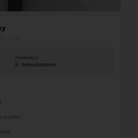
ky
018 - 15:40
Prodávající
Denisa Axmanová
2
i na přání.
 jiná.