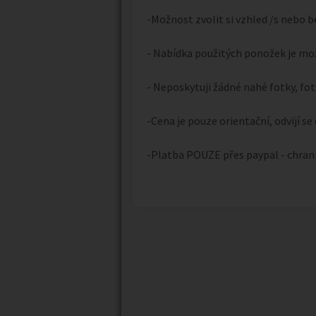
-Možnost zvolit si vzhled /s nebo 
- Nabídka použitých ponožek je mo
- Neposkytuji žádné nahé fotky, fot
-Cena je pouze orientační, odvijí se
-Platba POUZE přes paypal - chraní
Náhledy