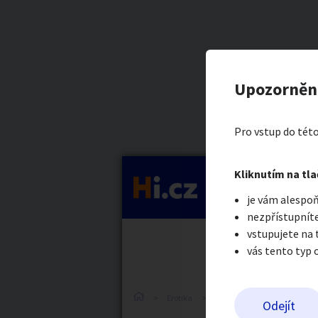
Kategorie
Foot fetish
Nahlásit in
Prodávající
Upozorněn
Denisa Axma
Auto-moto
Reali
Pro vstup do této
Pošlete uživatel
Kliknutím na tla
Kategorie
je vám alespoň
Práce a služby
Stro
nezpřístupníte
vstupujete na
vás tento typ 
Dětské zboží
Móda
Erotika
Erotické zboží
Obnošené
Odejít
Odeslat z