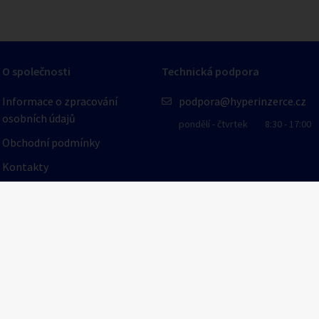
O společnosti
Technická podpora
Informace o zpracování
podpora@hyperinzerce.cz
osobních údajů
pondělí - čtvrtek
8:30 - 17:00
Obchodní podmínky
Kontakty