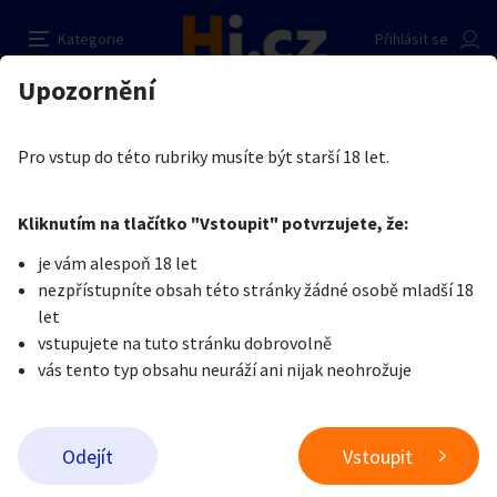
Prodám
Nahlásit inzerát
Kategorie
Přihlásit se
Auto-moto
Reality a bydlení
Seznamka
Prodávající
Upozornění
Erotika
Erotické zboží
Porno DVD, erotické video
ladislav Soukup
Erotika
Zvířata
Práce a služby
Je nám líto, ale tenhle inzerát již není aktuální.
Pro vstup do této rubriky musíte být starší 18 let.
Pošlete uživateli zprávu
0
/
1000
0
/
2000
Nahlásit
Kliknutím na tlačítko "Vstoupit" potvrzujete, že:
Stroje a nářadí
PC a elektro
Sport a hobby
je vám alespoň 18 let
nezpřístupníte obsah této stránky žádné osobě mladší 18
Sběratelství
Dětské zboží
Móda a doplňky
let
vstupujete na tuto stránku dobrovolně
vás tento typ obsahu neuráží ani nijak neohrožuje
Kultura
Cestování
Ostatní
Odeslat zprávu
Odejít
Vstoupit
Přidat inzerát