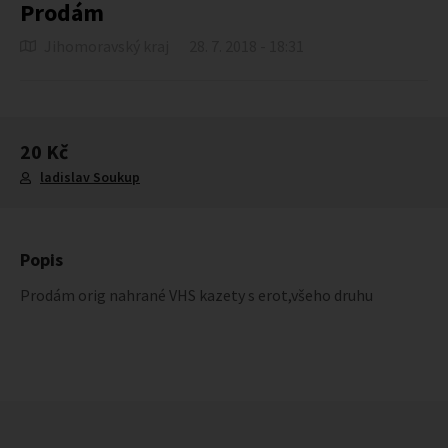
Prodám
Jihomoravský kraj
28. 7. 2018 - 18:31
20 Kč
ladislav Soukup
Popis
Prodám orig nahrané VHS kazety s erot,všeho druhu