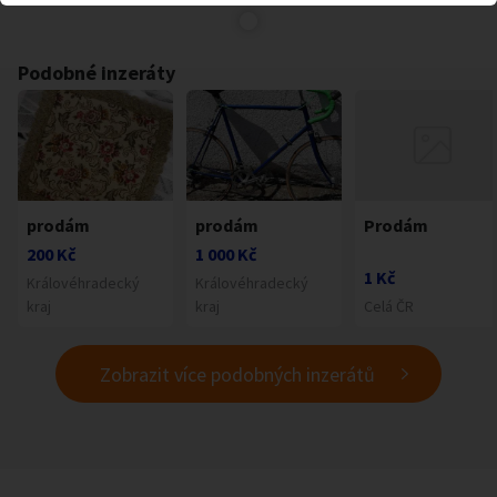
Podobné inzeráty
prodám
prodám
Prodám
200 Kč
1 000 Kč
1 Kč
Královéhradecký
Královéhradecký
kraj
kraj
Celá ČR
Zobrazit více podobných inzerátů