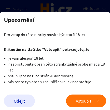
Hledáme
Nahlásit inzerát
Kategorie
Přihlásit se
Auto-moto
Reality a bydlení
Seznamka
Kupující
Upozornění
Erotika
Erotické zboží
Porno DVD, erotické video
MICHAL BRUNCLIK
Erotika
Zvířata
Práce a služby
Je nám líto, ale tenhle inzerát již není aktuální.
Pro vstup do této rubriky musíte být starší 18 let.
Pošlete uživateli zprávu
0
/
1000
0
/
2000
Nahlásit
Kliknutím na tlačítko "Vstoupit" potvrzujete, že:
Stroje a nářadí
PC a elektro
Sport a hobby
je vám alespoň 18 let
nezpřístupníte obsah této stránky žádné osobě mladší 18
Sběratelství
Dětské zboží
Móda a doplňky
let
vstupujete na tuto stránku dobrovolně
vás tento typ obsahu neuráží ani nijak neohrožuje
Kultura
Cestování
Ostatní
Odeslat zprávu
Odejít
Vstoupit
Přidat inzerát