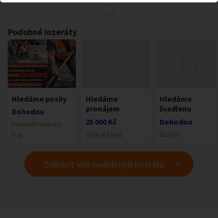
Podobné inzeráty
Hledáme posily
Hledáme
Hledáme
pronájem
švadlenu
Dohodou
25 000 Kč
Dohodou
Královéhradecký
kraj
Ústecký kraj
Blučina
Zobrazit více podobných inzerátů