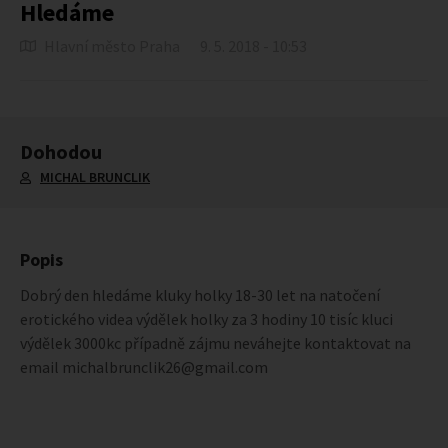
Hledáme
Hlavní město Praha
9. 5. 2018 - 10:53
Dohodou
MICHAL BRUNCLIK
Popis
Dobrý den hledáme kluky holky 18-30 let na natočení
erotického videa výdělek holky za 3 hodiny 10 tisíc kluci
výdělek 3000kc případně zájmu neváhejte kontaktovat na
email michalbrunclik26@gmail.com