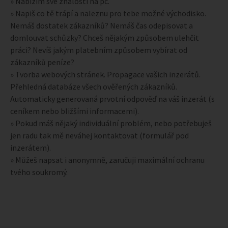
» Nabízím své znalosti na pc.
» Napiš co tě trápí a naleznu pro tebe možné východisko.
Nemáš dostatek zákazníků? Nemáš čas odepisovat a
domlouvat schůzky? Chceš nějakým způsobem ulehčit
práci? Nevíš jakým platebním způsobem vybírat od
zákazníků peníze?
» Tvorba webových stránek. Propagace vašich inzerátů.
Přehledná databáze všech ověřených zákazníků.
Automaticky generovaná prvotní odpověď na váš inzerát (s
ceníkem nebo bližšími informacemi).
» Pokud máš nějaký individuální problém, nebo potřebuješ
jen radu tak mě neváhej kontaktovat (formulář pod
inzerátem).
» Můžeš napsat i anonymně, zaručuji maximální ochranu
tvého soukromý.