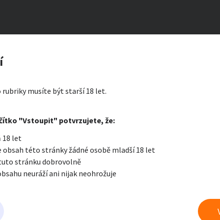
0 000.- měsíčně
zerát
í
02
ty a bydlení
Seznamka
Erotik
 rubriky musíte být starší 18 let.
i zprávu
čítko "Vstoupit" potvrzujete, že:
Oblíbené
Zprávy
Přih
 18 let
je a nářadí
PC a elektro
Sport a h
 obsah této stránky žádné osobě mladší 18 let
 tuto stránku dobrovolně
obsahu neuráží ani nijak neohrožuje
 a doplňky
Kultura
Cestová
 erotice
právu