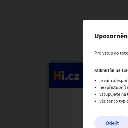
Kategorie
Výdělky 15
Nahlásit in
Kupující
Upozorněn
Firma271342
Auto-moto
Reali
Pro vstup do této
Pošlete uživatel
Kliknutím na tla
Kategorie
je vám alespoň
Práce a služby
Stro
nezpřístupníte
vstupujete na
vás tento typ 
Dětské zboží
Móda
Erotika
Práce v erotice
Práce v
Odejít
Odeslat z