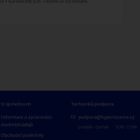
e +420 608 896 635. Těšíme se na setkání.
1
/
1
O společnosti
Technická podpora
Informace o zpracování
podpora@hyperinzerce.cz
osobních údajů
pondělí - čtvrtek
8:30 - 17:00
Obchodní podmínky