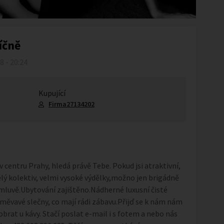
íčně
18 - 20:24
Kupující
Firma27134202
 v centru Prahy, hledá právě Tebe. Pokud jsi atraktivní,
ělý kolektiv, velmi vysoké výdělky,možno jen brigádně
omluvě.Ubytování zajištěno.Nádherné luxusní čisté
ěvavé slečny, co mají rádi zábavu.Přijď se k nám nám
rat u kávy. Stačí poslat e-mail i s fotem a nebo nás