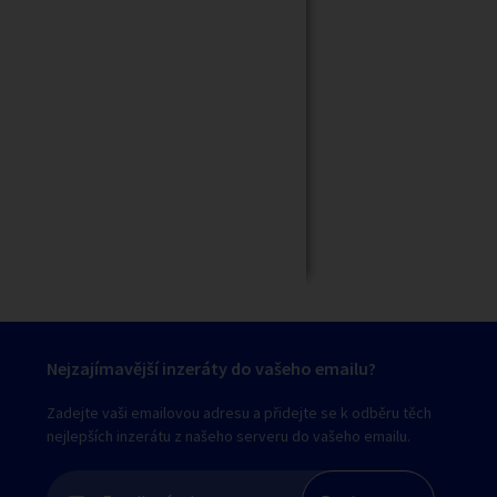
Zavřít
Nejzajímavější inzeráty do vašeho emailu?
Zadejte vaši emailovou adresu a přidejte se k odběru těch
nejlepších inzerátu z našeho serveru do vašeho emailu.