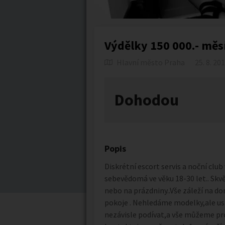
Výdělky 150 000.- měs
Hlavní město Praha
25. 8. 20
Dohodou
Popis
Diskrétní escort servis a noční club
sebevědomá ve věku 18-30 let.. Skv
nebo na prázdniny..Vše záleží na d
pokoje . Nehledáme modelky,ale usm
nezávisle podívat,a vše můžeme prob