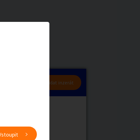
a
Zvířata
0
/
2000
Nahlásit
0
/
1000
lásit se
Přidat inzerát
obby
Sběratelství
ní
Ostatní
Vstoupit