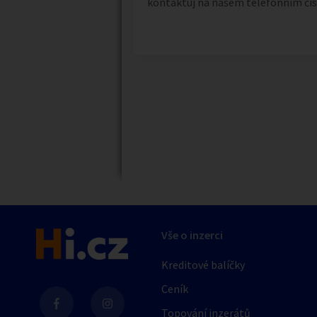
kontaktuj na našem telefonním čísl
Náhledy
Vše o inzerci
Kreditové balíčky
Ceník
Topování inzerátů