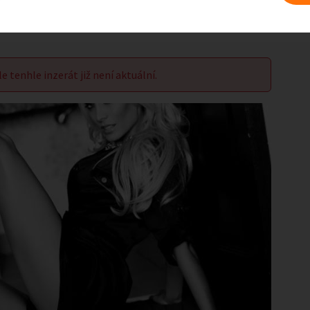
le tenhle inzerát již není aktuální.