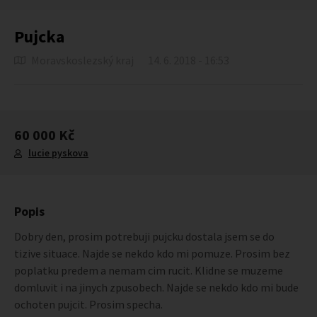
Pujcka
Moravskoslezský kraj
14. 6. 2018 - 16:53
60 000 Kč
lucie pyskova
Popis
Dobry den, prosim potrebuji pujcku dostala jsem se do
tizive situace. Najde se nekdo kdo mi pomuze. Prosim bez
poplatku predem a nemam cim rucit. Klidne se muzeme
domluvit i na jinych zpusobech. Najde se nekdo kdo mi bude
ochoten pujcit. Prosim specha.