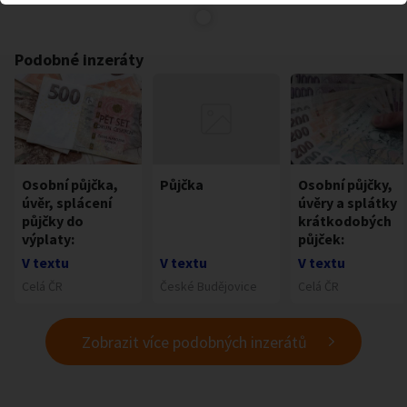
Podobné inzeráty
Osobní půjčka,
Půjčka
Osobní půjčky,
úvěr, splácení
úvěry a splátky
půjčky do
krátkodobých
výplaty:
půjček:
V textu
V textu
V textu
Celá ČR
České Budějovice
Celá ČR
Zobrazit více podobných inzerátů