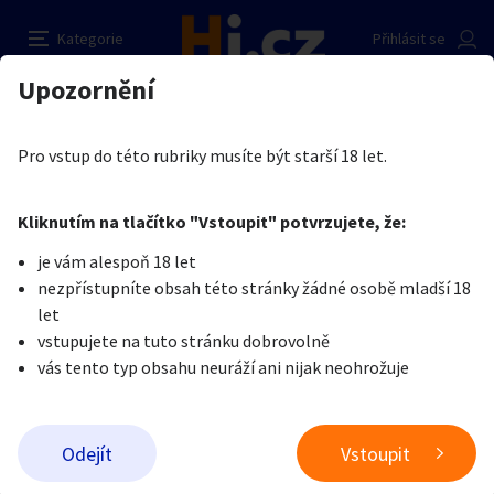
Pujcka
Nahlásit inzerát
Kategorie
Přihlásit se
Auto-moto
Reality a bydlení
Seznamka
Kupující
Upozornění
Erotika
Práce v erotice
Práce v erotice
lucie pyskova
Erotika
Zvířata
Práce a služby
Je nám líto, ale tenhle inzerát již není aktuální.
Pro vstup do této rubriky musíte být starší 18 let.
Pošlete uživateli zprávu
0
/
1000
0
/
2000
Nahlásit
Kliknutím na tlačítko "Vstoupit" potvrzujete, že:
Stroje a nářadí
PC a elektro
Sport a hobby
je vám alespoň 18 let
nezpřístupníte obsah této stránky žádné osobě mladší 18
Sběratelství
Dětské zboží
Móda a doplňky
let
vstupujete na tuto stránku dobrovolně
vás tento typ obsahu neuráží ani nijak neohrožuje
Kultura
Cestování
Ostatní
Odeslat zprávu
Odejít
Vstoupit
Přidat inzerát