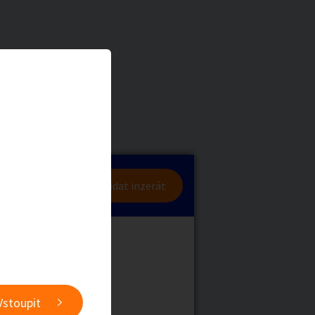
a
Zvířata
0
/
2000
Nahlásit
0
/
1000
lásit se
Přidat inzerát
obby
Sběratelství
ní
Ostatní
Vstoupit