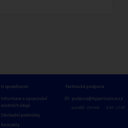
1
/
1
O společnosti
Technická podpora
Informace o zpracování
podpora@hyperinzerce.cz
osobních údajů
pondělí - čtvrtek
8:30 - 17:00
Obchodní podmínky
Kontakty