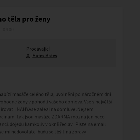
o těla pro ženy
 - 04:00
Prodávající
Mates Mates
abízí masáže celého těla, uvolnění po náročném dni
obodne ženy v pohodli vašeho domova. Vse s největší
irovat i NAHY.Vse zalezi na domluve .Nejsem
 zacinam, tak jsou masáže ZDARMA mozna jen neco
nci. dojedu kamkoliv v okr Břeclav . Piste na email
e mi nedovolate. budu se těšit na zpravy.