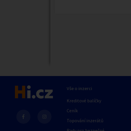
Náhledy
Vše o inzerci
Kreditové balíčky
Ceník
Topování inzerátů
Rady pro bezpečné