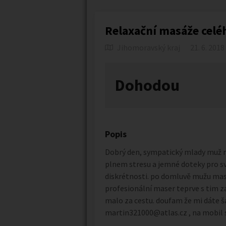
Relaxační masáže celéh
Jihomoravský kraj
21. 6. 2018
Dohodou
Popis
Dobrý den, sympatický mlady muž n
plnem stresu a jemné doteky pro sv
diskrétnosti. po domluvě mužu mas
profesionální maser teprve s tim
malo za cestu. doufam že mi dáte ša
martin321000@atlas.cz , na mobil s