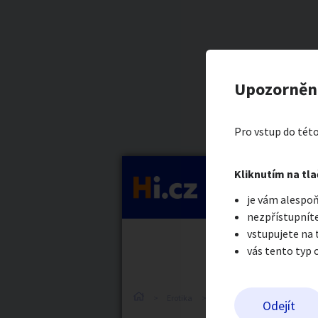
Kategorie
Relaxační 
Nahlásit in
Prodávající
Upozorněn
Mates Mates
Auto-moto
Reali
Pro vstup do této
Pošlete uživatel
Kliknutím na tla
Kategorie
je vám alespoň
Práce a služby
Stro
nezpřístupníte
vstupujete na
vás tento typ 
Dětské zboží
Móda
Erotika
Práce v erotice
Práce v
Odejít
Odeslat z