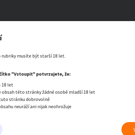
masáže celého těla pro ženy
zerát
í
ty a bydlení
Seznamka
Erotik
 rubriky musíte být starší 18 let.
i zprávu
čítko "Vstoupit" potvrzujete, že:
Oblíbené
Zprávy
Přih
 18 let
je a nářadí
PC a elektro
Sport a h
 obsah této stránky žádné osobě mladší 18 let
 tuto stránku dobrovolně
obsahu neuráží ani nijak neohrožuje
 a doplňky
Kultura
Cestová
 erotice
právu