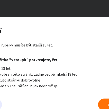
zerát
í
linková
ty a bydlení
Seznamka
Erotik
 rubriky musíte být starší 18 let.
i zprávu
čítko "Vstoupit" potvrzujete, že:
Oblíbené
Zprávy
Přih
 18 let
je a nářadí
PC a elektro
Sport a h
 obsah této stránky žádné osobě mladší 18 let
 tuto stránku dobrovolně
obsahu neuráží ani nijak neohrožuje
 a doplňky
Kultura
Cestová
 erotice
právu