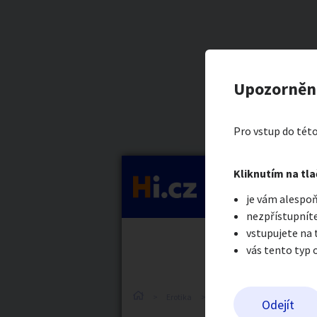
Kategorie
Společnice
Nahlásit in
Prodávající
Upozorněn
Milada Konva
Auto-moto
Reali
Pro vstup do této
Pošlete uživatel
Kliknutím na tla
Kategorie
je vám alespoň
Práce a služby
Stro
nezpřístupníte
vstupujete na
vás tento typ 
Dětské zboží
Móda
Erotika
Práce v erotice
Práce v
Odejít
Odeslat z