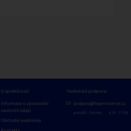
1
/
1
O společnosti
Technická podpora
Informace o zpracování
podpora@hyperinzerce.cz
osobních údajů
pondělí - čtvrtek
8:30 - 17:00
Obchodní podmínky
Kontakty