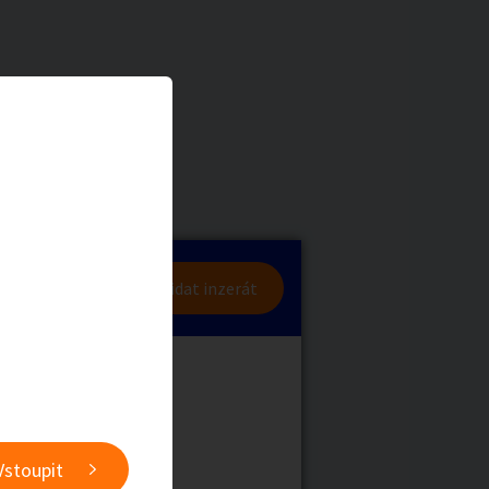
a
Zvířata
0
/
2000
Nahlásit
0
/
1000
lásit se
Přidat inzerát
obby
Sběratelství
ní
Ostatní
Vstoupit