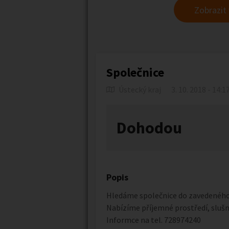
Zobrazit
Společnice
Ústecký kraj
3. 10. 2018 - 14:1
Dohodou
Popis
Hledáme společnice do zavedeného
Nabízíme příjemné prostředí, sluš
Informce na tel. 728974240