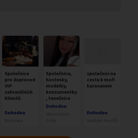
Společnice
Společnice,
společnici na
pro doprovod
hostesky,
cestu k moři
VIP
modelky,
karavanem
zahraničních
konzumentky
klientů
, tanečnice
Dohodou
Dohodou
Dohodou
Hlavní město
Bratislava
Praha
Valašské Meziříčí