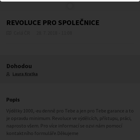
REVOLUCE PRO SPOLEČNICE
Celá ČR
28. 7. 2018 - 11:08
Dohodou
Laura Kratka
Popis
Výdělky 1000,-eu denně pro Tebe a jen pro Tebe garance a to
je opravdu minimum. Revoluce ve výdělcích, přístupu, práci,
naprosto všem. Pro více informací se ozvi nám pomocí
kontaktního formuláře.Děkujeme