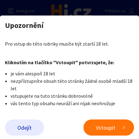
REVOLUCE PRO SPOLEČNICE
Nahlásit inzerát
Kategorie
Přihlásit se
Auto-moto
Reality a bydlení
Seznamka
Prodávající
Upozornění
Erotika
Práce v erotice
Práce v erotice
Laura Kratka
Erotika
Zvířata
Práce a služby
Je nám líto, ale tenhle inzerát již není aktuální.
Pro vstup do této rubriky musíte být starší 18 let.
Pošlete uživateli zprávu
0
/
1000
0
/
2000
Nahlásit
Kliknutím na tlačítko "Vstoupit" potvrzujete, že:
Stroje a nářadí
PC a elektro
Sport a hobby
je vám alespoň 18 let
nezpřístupníte obsah této stránky žádné osobě mladší 18
Sběratelství
Dětské zboží
Móda a doplňky
let
vstupujete na tuto stránku dobrovolně
vás tento typ obsahu neuráží ani nijak neohrožuje
Kultura
Cestování
Ostatní
Odeslat zprávu
Odejít
Vstoupit
Přidat inzerát