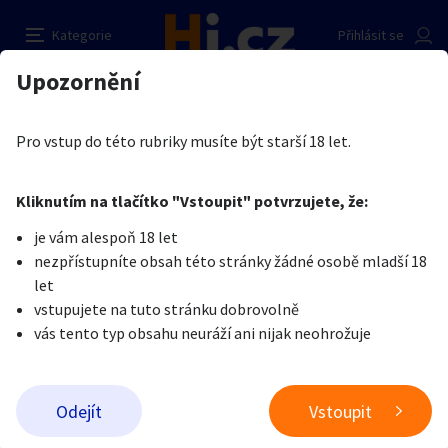
Pronájem
Nahlásit inzerát
Kategorie
Přihlásit se
Auto-moto
Reality a bydlení
Seznamka
Prodávající
Upozornění
Erotika
Práce v erotice
Práce v erotice
Eva Pěnkavová
Erotika
Zvířata
Práce a služby
Je nám líto, ale tenhle inzerát již není aktuální.
Pro vstup do této rubriky musíte být starší 18 let.
Pošlete uživateli zprávu
0
/
1000
0
/
2000
Nahlásit
Kliknutím na tlačítko "Vstoupit" potvrzujete, že:
Stroje a nářadí
PC a elektro
Sport a hobby
je vám alespoň 18 let
nezpřístupníte obsah této stránky žádné osobě mladší 18
Sběratelství
Dětské zboží
Móda a doplňky
let
vstupujete na tuto stránku dobrovolně
vás tento typ obsahu neuráží ani nijak neohrožuje
Kultura
Cestování
Ostatní
Odeslat zprávu
Odejít
Vstoupit
Přidat inzerát