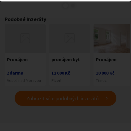
Podobné inzeráty
Pronájem
pronájem byt
Pronájem
Zdarma
12 000 Kč
10 000 Kč
Veselí nad Moravou
Plzeň
Třinec
Zobrazit více podobných inzerátů