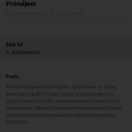
Pronájem
Karlovarský kraj
8. 7. 2019 - 18:49
800 Kč
Eva Pěnkavová
Popis
Nabízím dva pokoje k pronájmu, na bytě max. tři slečny,
denní nájem je 800 Kč jeden pokoj -hradim kondomy a
zajišťuji výbavu interiéru, reklamu nehradim každá slečna
sama na sebe. Možnost dlouhodobého ubytování. Pro více
info pište nebo volejte na ewomins@centrum.cz nebo
602153734