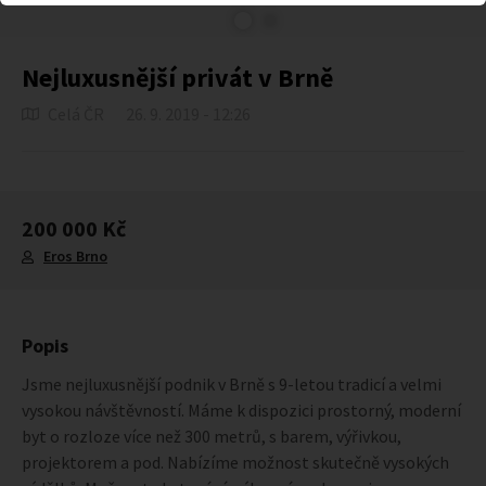
Nejluxusnější privát v Brně
Celá ČR
26. 9. 2019 - 12:26
200 000 Kč
Eros Brno
Popis
Jsme nejluxusnější podnik v Brně s 9-letou tradicí a velmi
vysokou návštěvností. Máme k dispozici prostorný, moderní
byt o rozloze více než 300 metrů, s barem, výřivkou,
projektorem a pod. Nabízíme možnost skutečně vysokých