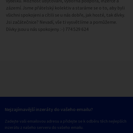
výdělků. Možnost ubytování, výborná podpora, inzerce a
zázemí. Jsme přátelský kolektiv a staráme se o to, aby byli
všichni spokojeni a cítili se u nás dobře, jak hosté, tak dívky.
Jsi začátečnice? Nevadí, vše ti vysvětlíme a pomůžeme.
Dívky jsou u nás spokojeny. :-) 774 529 624
Nejzajímavější inzeráty do vašeho emailu?
Zadejte vaši emailovou adresu a přidejte se k odběru těch nejlepších
inzerátu z našeho serveru do vašeho emailu.