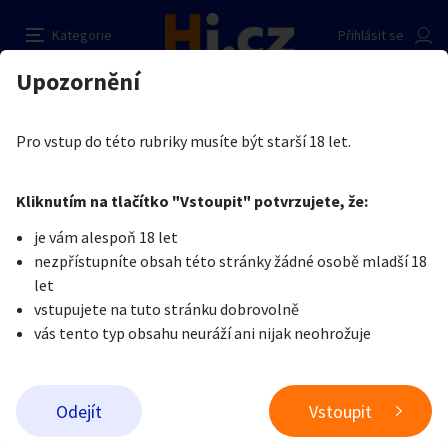
Nejluxusnější privát v Brně
Nahlásit inzerát
Kategorie
Přihlásit se
Auto-moto
Reality a bydlení
Seznamka
Prodávající
Upozornění
Erotika
Práce v erotice
Práce v erotice
Eros Brno
Erotika
Zvířata
Práce a služby
Je nám líto, ale tenhle inzerát již není aktuální.
Pro vstup do této rubriky musíte být starší 18 let.
Pošlete uživateli zprávu
0
/
1000
0
/
2000
Nahlásit
Kliknutím na tlačítko "Vstoupit" potvrzujete, že:
Stroje a nářadí
PC a elektro
Sport a hobby
je vám alespoň 18 let
nezpřístupníte obsah této stránky žádné osobě mladší 18
Sběratelství
Dětské zboží
Móda a doplňky
let
vstupujete na tuto stránku dobrovolně
vás tento typ obsahu neuráží ani nijak neohrožuje
Kultura
Cestování
Ostatní
Odeslat zprávu
Odejít
Vstoupit
Přidat inzerát