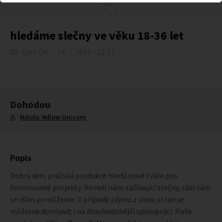
hledáme slečny ve věku 18-36 let
Celá ČR
16. 1. 2019 - 22:27
Dohodou
Nikola Yellow Unicorn
Popis
Dobrý den, pražská produkce hledá nové tváře pro
honorované projekty. Nevadí nám začínající slečny, rádi vám
se vším pomůžeme. V případě zájmu z obou stran se
můžeme domluvit i na dlouhodobější spolupráci. Naše