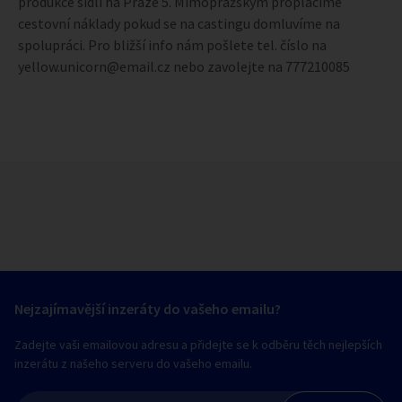
produkce sídlí na Praze 5. Mimopražským proplácíme
cestovní náklady pokud se na castingu domluvíme na
spolupráci. Pro bližší info nám pošlete tel. číslo na
yellow.unicorn@email.cz nebo zavolejte na 777210085
Nejzajímavější inzeráty do vašeho emailu?
Zadejte vaši emailovou adresu a přidejte se k odběru těch nejlepších
inzerátu z našeho serveru do vašeho emailu.