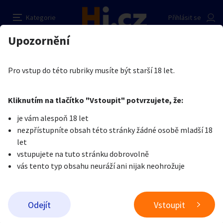
hledáme slečny ve věku 18-36 let
Nahlásit inzerát
Kategorie
Přihlásit se
Auto-moto
Reality a bydlení
Seznamka
Prodávající
Upozornění
Erotika
Práce v erotice
Práce v erotice
Nikola Yellow Unicorn
Erotika
Zvířata
Práce a služby
Je nám líto, ale tenhle inzerát již není aktuální.
Pro vstup do této rubriky musíte být starší 18 let.
Pošlete uživateli zprávu
0
/
1000
0
/
2000
Nahlásit
Kliknutím na tlačítko "Vstoupit" potvrzujete, že:
Stroje a nářadí
PC a elektro
Sport a hobby
je vám alespoň 18 let
nezpřístupníte obsah této stránky žádné osobě mladší 18
Sběratelství
Dětské zboží
Móda a doplňky
let
vstupujete na tuto stránku dobrovolně
vás tento typ obsahu neuráží ani nijak neohrožuje
Kultura
Cestování
Ostatní
Odeslat zprávu
Odejít
Vstoupit
Přidat inzerát