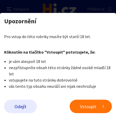
Prace erotice
Nahlásit inzerát
Kategorie
Přihlásit se
Auto-moto
Reality a bydlení
Seznamka
Prodávající
Upozornění
Erotika
Práce v erotice
Práce v erotice
Jaroslava Dostalova
Erotika
Zvířata
Práce a služby
Je nám líto, ale tenhle inzerát již není aktuální.
Pro vstup do této rubriky musíte být starší 18 let.
Pošlete uživateli zprávu
0
/
1000
0
/
2000
Nahlásit
Kliknutím na tlačítko "Vstoupit" potvrzujete, že:
Stroje a nářadí
PC a elektro
Sport a hobby
je vám alespoň 18 let
nezpřístupníte obsah této stránky žádné osobě mladší 18
Sběratelství
Dětské zboží
Móda a doplňky
let
vstupujete na tuto stránku dobrovolně
vás tento typ obsahu neuráží ani nijak neohrožuje
Kultura
Cestování
Ostatní
Odeslat zprávu
Odejít
Vstoupit
Přidat inzerát