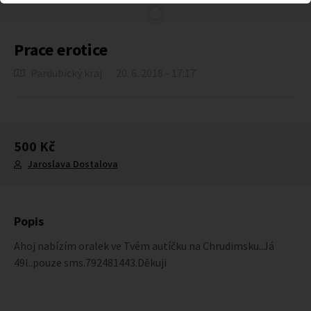
Prace erotice
Pardubický kraj
20. 6. 2018 - 17:17
500 Kč
Jaroslava Dostalova
Popis
Ahoj nabízím oralek ve Tvém autíčku na Chrudimsku..Já
49l..pouze sms.792481443.Děkuji