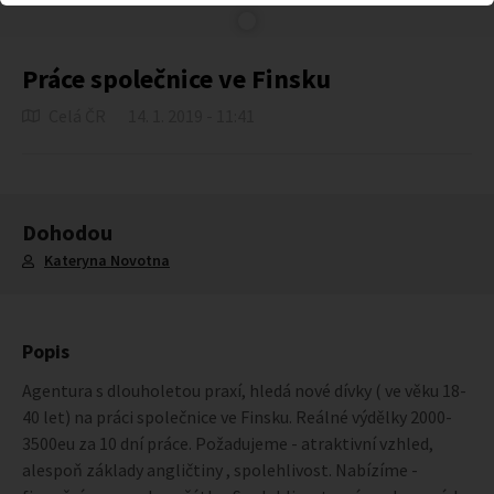
Práce společnice ve Finsku
Celá ČR
14. 1. 2019 - 11:41
Dohodou
Kateryna Novotna
Popis
Agentura s dlouholetou praxí, hledá nové dívky ( ve věku 18-
40 let) na práci společnice ve Finsku. Reálné výdělky 2000-
3500eu za 10 dní práce. Požadujeme - atraktivní vzhled,
alespoň základy angličtiny , spolehlivost. Nabízíme -