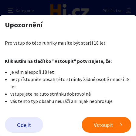
Práce společnice ve Finsku
Nahlásit inzerát
Kategorie
Přihlásit se
Auto-moto
Reality a bydlení
Seznamka
Prodávající
Upozornění
Erotika
Práce v erotice
Práce v erotice
Kateryna Novotna
Erotika
Zvířata
Práce a služby
Je nám líto, ale tenhle inzerát již není aktuální.
Pro vstup do této rubriky musíte být starší 18 let.
Pošlete uživateli zprávu
0
/
1000
0
/
2000
Nahlásit
Kliknutím na tlačítko "Vstoupit" potvrzujete, že:
Stroje a nářadí
PC a elektro
Sport a hobby
je vám alespoň 18 let
nezpřístupníte obsah této stránky žádné osobě mladší 18
Sběratelství
Dětské zboží
Móda a doplňky
let
vstupujete na tuto stránku dobrovolně
vás tento typ obsahu neuráží ani nijak neohrožuje
Kultura
Cestování
Ostatní
Odeslat zprávu
Odejít
Vstoupit
Přidat inzerát