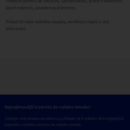
finanční pomoc do začátku, Spolehlivost, práce v luxusních
apartmánech, zavedenou klientelu.
Pokud tě naše nabídka zaujala, neváhej a napiš o více
informací.
Nejzajímavější inzeráty do vašeho emailu?
Zadejte vaši emailovou adresu a přidejte se k odběru těch nejlepších
inzerátu z našeho serveru do vašeho emailu.