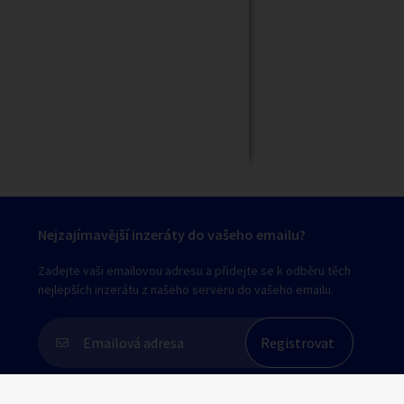
Zavřít
Nejzajímavější inzeráty do vašeho emailu?
Zadejte vaši emailovou adresu a přidejte se k odběru těch
nejlepších inzerátu z našeho serveru do vašeho emailu.
Souhlasím s
personalizací nabídek, zasíláním