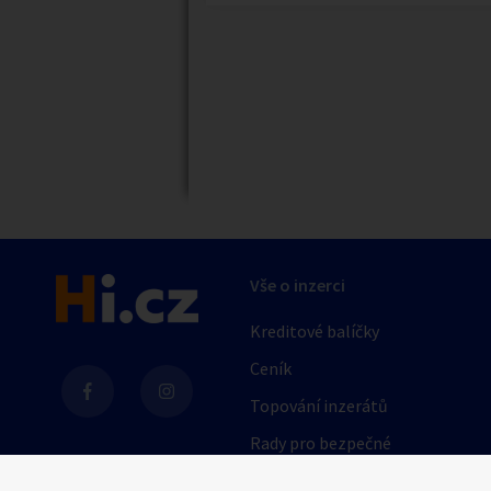
Náhledy
Vše o inzerci
Kreditové balíčky
Ceník
Topování inzerátů
Rady pro bezpečné
obchodování