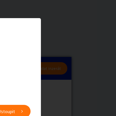
a
Zvířata
0
/
2000
Nahlásit
0
/
1000
lásit se
Přidat inzerát
obby
Sběratelství
ní
Ostatní
Vstoupit