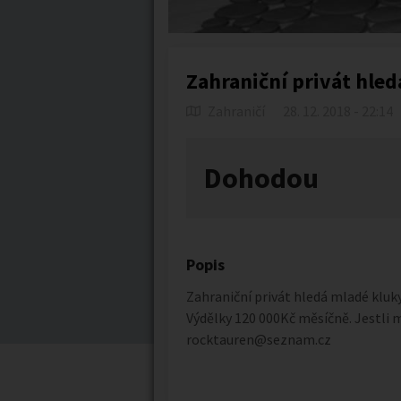
Zahraniční privát hle
Zahraničí
28. 12. 2018 - 22:14
Dohodou
Popis
Zahraniční privát hledá mladé kluky (
Výdělky 120 000Kč měsíčně. Jestli m
rocktauren@seznam.cz