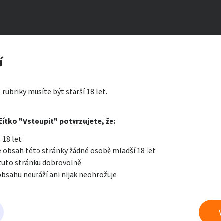
 privát hledá mladé kluky
zerát
í
ty a bydlení
Seznamka
Erotik
 rubriky musíte být starší 18 let.
i zprávu
čítko "Vstoupit" potvrzujete, že:
Oblíbené
Zprávy
Přih
 18 let
je a nářadí
PC a elektro
Sport a h
 obsah této stránky žádné osobě mladší 18 let
 tuto stránku dobrovolně
obsahu neuráží ani nijak neohrožuje
 a doplňky
Kultura
Cestová
 erotice
právu