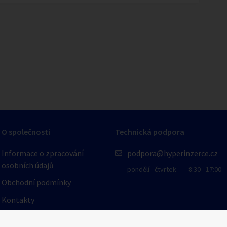
1
/
1
O společnosti
Technická podpora
Informace o zpracování
podpora@hyperinzerce.cz
osobních údajů
pondělí - čtvrtek
8:30 - 17:00
Obchodní podmínky
Kontakty