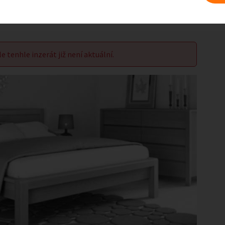
le tenhle inzerát již není aktuální.