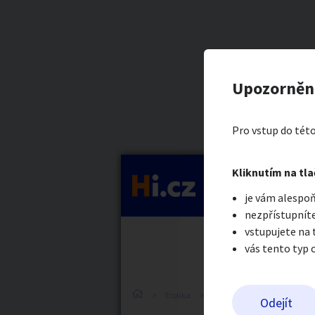
Kategorie
Zahraniční
Nahlásit in
Prodávající
Upozorněn
Rock Tauren
Auto-moto
Reali
Pro vstup do této
Pošlete uživatel
Kliknutím na tla
Kategorie
je vám alespoň
Práce a služby
Stro
nezpřístupníte
vstupujete na
vás tento typ 
Dětské zboží
Móda
Erotika
Práce v erotice
Práce v
Odejít
Odeslat z