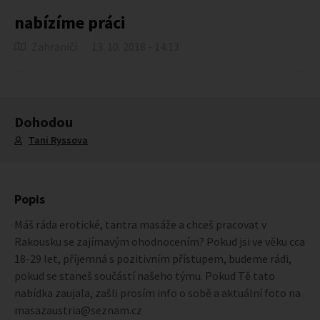
nabízíme práci
Zahraničí
13. 10. 2018 - 14:13
Dohodou
Tani Ryssova
Popis
Máš ráda erotické, tantra masáže a chceš pracovat v
Rakousku se zajímavým ohodnocením? Pokud jsi ve věku cca
18-29 let, příjemná s pozitivním přístupem, budeme rádi,
pokud se staneš součástí našeho týmu. Pokud Tě tato
nabídka zaujala, zašli prosím info o sobě a aktuální foto na
masazaustria@seznam.cz