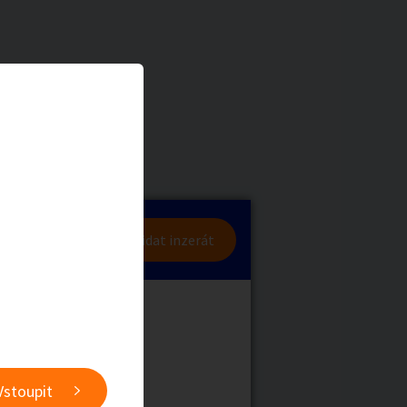
a
Zvířata
0
/
2000
Nahlásit
0
/
1000
lásit se
Přidat inzerát
obby
Sběratelství
ní
Ostatní
Vstoupit