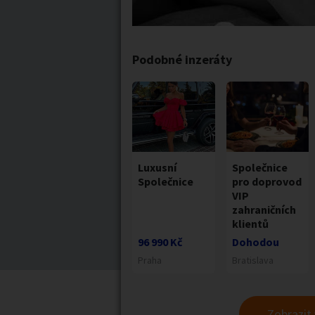
Podobné inzeráty
Luxusní
Společnice
Společnice
pro doprovod
VIP
zahraničních
klientů
96 990 Kč
Dohodou
Praha
Bratislava
Zobrazit