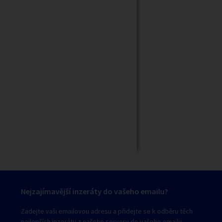
Zavřít
Nejzajímavější inzeráty do vašeho emailu?
Zadejte vaši emailovou adresu a přidejte se k odběru těch
nejlepších inzerátu z našeho serveru do vašeho emailu.