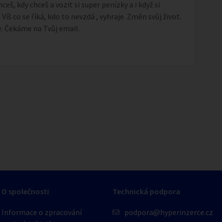
eš, kdy chceš a vozit si super penízky a i když si
 Víš co se říká, kdo to nevzdá , vyhraje. Změn svůj život.
. Čekáme na Tvůj email.
1
/
1
O společnosti
Technická podpora
Informace o zpracování
podpora@hyperinzerce.cz