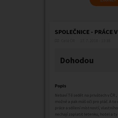
SPOLEČNICE - PRÁCE V
Celá ČR
17. 7. 2018 - 13:38
Dohodou
Popis
Nebaví Tě sedět na privátech v ČR 
možné a pak máš oči pro pláč. A to
práce a sdílení místností, vlastního
nechají zaplatit letenku, hotel a ty 