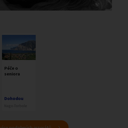
Péče o
seniora
Dohodou
Nago-Torbole
 více podobných inzerátů