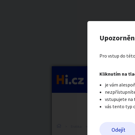
Kategorie
SPOLEČNIC
Nahlásit in
Prodávající
Upozorněn
Sandra Lomn
Auto-moto
Reali
Pro vstup do této
Pošlete uživatel
Kliknutím na tla
Kategorie
je vám alespoň
Práce a služby
Stro
nezpřístupníte
vstupujete na
vás tento typ 
Dětské zboží
Móda
Erotika
Práce v erotice
Práce v
Odejít
Odeslat z