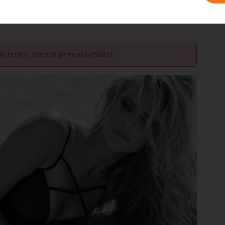
le tenhle inzerát již není aktuální.