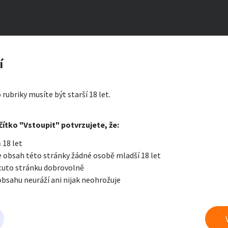
E - PRÁCE V ZAHRANIČÍ
zerát
í
icka
ty a bydlení
Seznamka
Erotik
 rubriky musíte být starší 18 let.
i zprávu
čítko "Vstoupit" potvrzujete, že:
Oblíbené
Zprávy
Přih
 18 let
je a nářadí
PC a elektro
Sport a h
 obsah této stránky žádné osobě mladší 18 let
 tuto stránku dobrovolně
obsahu neuráží ani nijak neohrožuje
 a doplňky
Kultura
Cestová
 erotice
právu