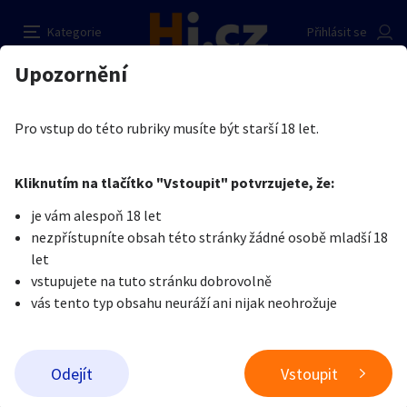
Hledáme nové tváře
Nahlásit inzerát
Kategorie
Přihlásit se
Auto-moto
Reality a bydlení
Seznamka
Prodávající
Upozornění
Erotika
Práce v erotice
Práce v erotice
Petr Benda
Erotika
Zvířata
Práce a služby
Je nám líto, ale tenhle inzerát již není aktuální.
Pro vstup do této rubriky musíte být starší 18 let.
Pošlete uživateli zprávu
0
/
1000
0
/
2000
Nahlásit
Kliknutím na tlačítko "Vstoupit" potvrzujete, že:
Stroje a nářadí
PC a elektro
Sport a hobby
je vám alespoň 18 let
nezpřístupníte obsah této stránky žádné osobě mladší 18
Sběratelství
Dětské zboží
Móda a doplňky
let
vstupujete na tuto stránku dobrovolně
vás tento typ obsahu neuráží ani nijak neohrožuje
Kultura
Cestování
Ostatní
Odeslat zprávu
Odejít
Vstoupit
Přidat inzerát