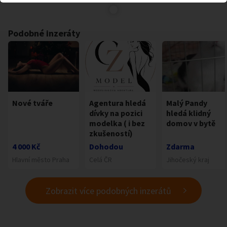
Podobné inzeráty
Nové tváře
Agentura hledá
Malý Pandy
dívky na pozici
hledá klidný
modelka ( i bez
domov v bytě
zkušeností)
4 000 Kč
Dohodou
Zdarma
Hlavní město Praha
Celá ČR
Jihočeský kraj
Zobrazit více podobných inzerátů