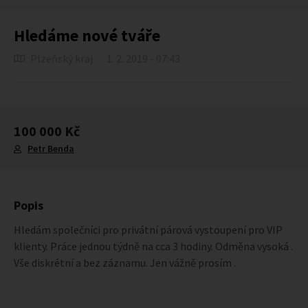
Hledáme nové tváře
Plzeňský kraj
1. 2. 2019 - 07:43
100 000 Kč
Petr Benda
Popis
Hledám společníci pro privátní párová vystoupení pro VIP
klienty. Práce jednou týdně na cca 3 hodiny. Odměna vysoká .
Vše diskrétní a bez záznamu. Jen vážně prosím .