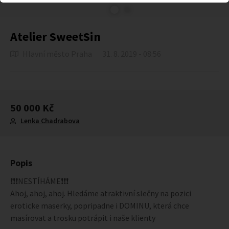
Atelier SweetSin
Hlavní město Praha
31. 8. 2019 - 08:56
50 000 Kč
Lenka Chadrabova
Popis
❗❗❗NESTÍHÁME❗❗❗
Ahoj, ahoj, ahoj. Hledáme atraktivní slečny na pozici
eroticke maserky, popripadne i DOMINU, která chce
masírovat a trosku potrápit i naše klienty