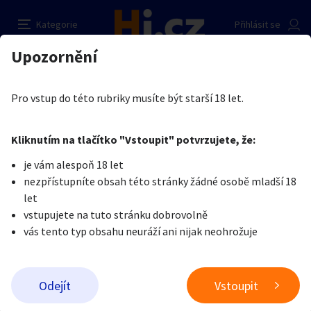
Atelier SweetSin
Nahlásit inzerát
Kategorie
Přihlásit se
Auto-moto
Reality a bydlení
Seznamka
Prodávající
Upozornění
Erotika
Práce v erotice
Práce v erotice
Lenka Chadrabova
Erotika
Zvířata
Práce a služby
Je nám líto, ale tenhle inzerát již není aktuální.
Pro vstup do této rubriky musíte být starší 18 let.
Pošlete uživateli zprávu
0
/
1000
0
/
2000
Nahlásit
Kliknutím na tlačítko "Vstoupit" potvrzujete, že:
Stroje a nářadí
PC a elektro
Sport a hobby
je vám alespoň 18 let
nezpřístupníte obsah této stránky žádné osobě mladší 18
Sběratelství
Dětské zboží
Móda a doplňky
let
vstupujete na tuto stránku dobrovolně
vás tento typ obsahu neuráží ani nijak neohrožuje
Kultura
Cestování
Ostatní
Odeslat zprávu
Odejít
Vstoupit
Přidat inzerát