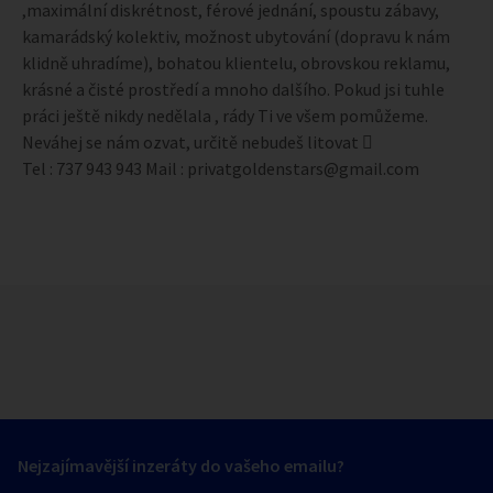
,maximální diskrétnost, férové jednání, spoustu zábavy,
kamarádský kolektiv, možnost ubytování (dopravu k nám
klidně uhradíme), bohatou klientelu, obrovskou reklamu,
krásné a čisté prostředí a mnoho dalšího. Pokud jsi tuhle
práci ještě nikdy nedělala , rády Ti ve všem pomůžeme.
Neváhej se nám ozvat, určitě nebudeš litovat 
Tel : 737 943 943 Mail : privatgoldenstars@gmail.com
Nejzajímavější inzeráty do vašeho emailu?