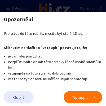
50 000 Kč - 70 000 Kč týdně,diskrétně a
Nahlásit inzerát
Kategorie
Přihlásit se
zaručeně !!! PRAHA !
Auto-moto
Reality a bydlení
Seznamka
Upozornění
Erotika
Práce v erotice
Práce na live chatu
Prodávající
Erotika
Zvířata
Práce a služby
Privát Golden Stars
Je nám líto, ale tenhle inzerát již není aktuální.
Pro vstup do této rubriky musíte být starší 18 let.
0
/
2000
Pošlete uživateli zprávu
0
/
1000
Nahlásit
Kliknutím na tlačítko "Vstoupit" potvrzujete, že:
Stroje a nářadí
PC a elektro
Sport a hobby
je vám alespoň 18 let
nezpřístupníte obsah této stránky žádné osobě mladší 18
Sběratelství
Dětské zboží
Móda a doplňky
let
vstupujete na tuto stránku dobrovolně
vás tento typ obsahu neuráží ani nijak neohrožuje
Kultura
Cestování
Ostatní
Odeslat zprávu
Odejít
Vstoupit
Přidat inzerát