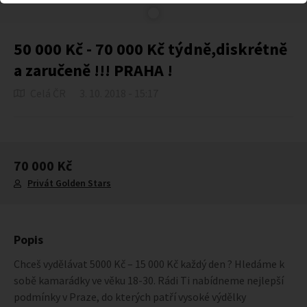
50 000 Kč - 70 000 Kč týdně,diskrétně
a zaručeně !!! PRAHA !
Celá ČR
3. 10. 2018 - 15:17
70 000 Kč
Privát Golden Stars
Popis
Chceš vydělávat 5000 Kč – 15 000 Kč každý den ? Hledáme k
sobě kamarádky ve věku 18-30. Rádi Ti nabídneme nejlepší
podmínky v Praze, do kterých patří vysoké výdělky