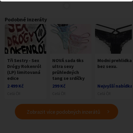
Podobné inzeráty
Tři Sestry - Sex
NOVÁ sada 6ks
Modni prehlidka
Drógy Rokenról
ultra sexy
bez sexu.
(LP) limitovaná
průhledných
edice
tang se srdíčky
2 499 Kč
299 Kč
Nejvyšší nabídka
Celá ČR
Celá ČR
Celá ČR
Zobrazit více podobných inzerátů