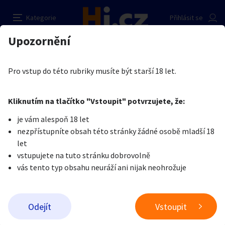
sex
Nahlásit inzerát
Kategorie
Přihlásit se
Auto-moto
Reality a bydlení
Seznamka
Prodávající
Upozornění
Erotika
Ostatní a související
Seznamka
Igor Bartos
Erotika
Zvířata
Práce a služby
Je nám líto, ale tenhle inzerát již není aktuální.
Pro vstup do této rubriky musíte být starší 18 let.
Pošlete uživateli zprávu
0
/
1000
0
/
2000
Nahlásit
Kliknutím na tlačítko "Vstoupit" potvrzujete, že:
Stroje a nářadí
PC a elektro
Sport a hobby
je vám alespoň 18 let
nezpřístupníte obsah této stránky žádné osobě mladší 18
Sběratelství
Dětské zboží
Móda a doplňky
let
vstupujete na tuto stránku dobrovolně
vás tento typ obsahu neuráží ani nijak neohrožuje
Kultura
Cestování
Ostatní
Odeslat zprávu
Odejít
Vstoupit
Přidat inzerát