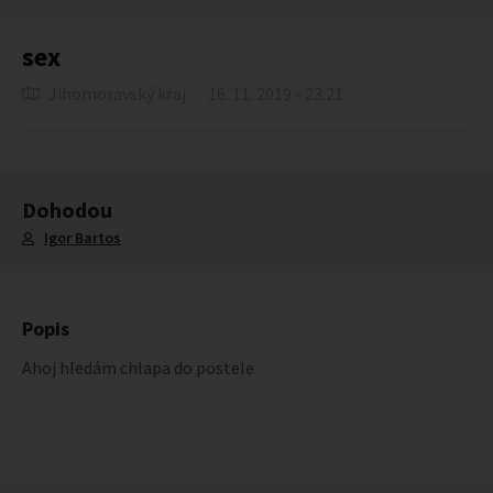
sex
Jihomoravský kraj
16. 11. 2019 - 23:21
Dohodou
Igor Bartos
Popis
Ahoj hledám chlapa do postele