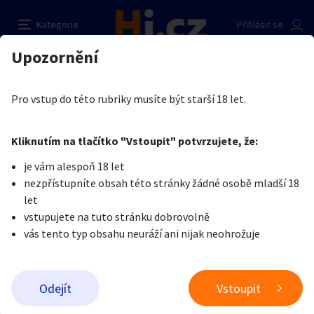
nabízím sebe k hrátkám všeho typu
Nahlásit inzerát
Kategorie
Přihlásit se
Auto-moto
Reality a bydlení
Seznamka
Prodávající
Upozornění
Erotika
Ostatní a související
Seznamka
Tomáš trnka
Erotika
Zvířata
Práce a služby
Je nám líto, ale tenhle inzerát již není aktuální.
Pro vstup do této rubriky musíte být starší 18 let.
Pošlete uživateli zprávu
0
/
1000
0
/
2000
Nahlásit
Kliknutím na tlačítko "Vstoupit" potvrzujete, že:
Stroje a nářadí
PC a elektro
Sport a hobby
je vám alespoň 18 let
nezpřístupníte obsah této stránky žádné osobě mladší 18
Sběratelství
Dětské zboží
Móda a doplňky
let
vstupujete na tuto stránku dobrovolně
vás tento typ obsahu neuráží ani nijak neohrožuje
Kultura
Cestování
Ostatní
Odeslat zprávu
Odejít
Vstoupit
Přidat inzerát