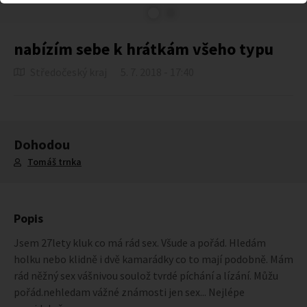
nabízím sebe k hrátkám všeho typu
Středočeský kraj
5. 7. 2018 - 17:40
Dohodou
Tomáš trnka
Popis
Jsem 27lety kluk co má rád sex. Všude a pořád. Hledám
holku nebo klidně i dvě kamarádky co to mají podobně. Mám
rád něžný sex vášnivou soulož tvrdé píchání a lízání. Můžu
pořád.nehledam vážné známosti jen sex... Nejlépe