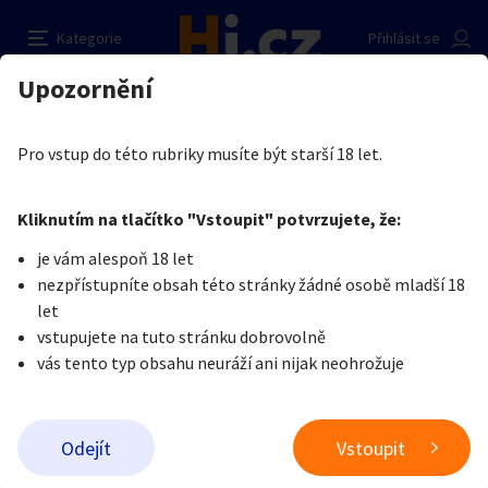
Nevychazis s platem nebo duchodem??
Nahlásit inzerát
Kategorie
Přihlásit se
Auto-moto
Reality a bydlení
Seznamka
Prodávající
Upozornění
Erotika
Ostatní a související
Seznamka
Daniel Vlk
Erotika
Zvířata
Práce a služby
Je nám líto, ale tenhle inzerát již není aktuální.
Pro vstup do této rubriky musíte být starší 18 let.
Pošlete uživateli zprávu
0
/
1000
0
/
2000
Nahlásit
Kliknutím na tlačítko "Vstoupit" potvrzujete, že:
Stroje a nářadí
PC a elektro
Sport a hobby
je vám alespoň 18 let
nezpřístupníte obsah této stránky žádné osobě mladší 18
Sběratelství
Dětské zboží
Móda a doplňky
let
vstupujete na tuto stránku dobrovolně
vás tento typ obsahu neuráží ani nijak neohrožuje
Kultura
Cestování
Ostatní
Odeslat zprávu
Odejít
Vstoupit
Přidat inzerát