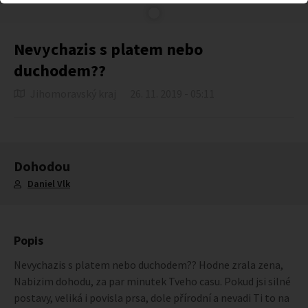
Nevychazis s platem nebo
duchodem??
Jihomoravský kraj
26. 11. 2019 - 05:11
Dohodou
Daniel Vlk
Popis
Nevychazis s platem nebo duchodem?? Hodne zrala zena,
Nabizim dohodu, za par minutek Tveho casu. Pokud jsi silné
postavy, veliká i povisla prsa, dole přírodní a nevadi Ti to na