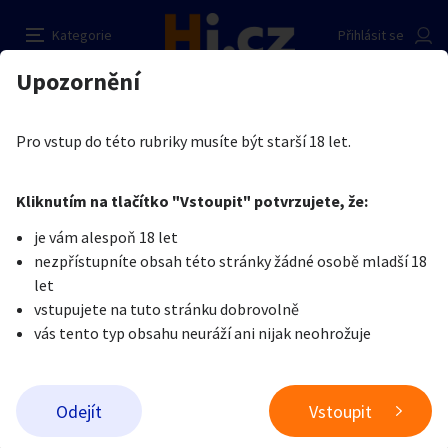
Věnuji 8000 Kč dívce, ženě
Nahlásit inzerát
Kategorie
Přihlásit se
Auto-moto
Reality a bydlení
Seznamka
Prodávající
Upozornění
Erotika
Ostatní a související
Seznamka
Zbyněk Pípal
Erotika
Zvířata
Práce a služby
Je nám líto, ale tenhle inzerát již není aktuální.
Pro vstup do této rubriky musíte být starší 18 let.
Pošlete uživateli zprávu
0
/
1000
0
/
2000
Nahlásit
Kliknutím na tlačítko "Vstoupit" potvrzujete, že:
Stroje a nářadí
PC a elektro
Sport a hobby
je vám alespoň 18 let
nezpřístupníte obsah této stránky žádné osobě mladší 18
Sběratelství
Dětské zboží
Móda a doplňky
let
vstupujete na tuto stránku dobrovolně
vás tento typ obsahu neuráží ani nijak neohrožuje
Kultura
Cestování
Ostatní
Odeslat zprávu
Odejít
Vstoupit
Přidat inzerát