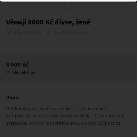
Věnuji 8000 Kč dívce, ženě
Kraj Vysočina
11. 12. 2018 - 14:54
8 000 Kč
Zbyněk Pípal
Popis
Pohledný, sportovně založený čtyřicátník věnuje
sympatické, hezké, atraktivní ženě 8000,- Kč za společně
ztrávenou noc v mileneckém duchu. dokydoky@post.cz