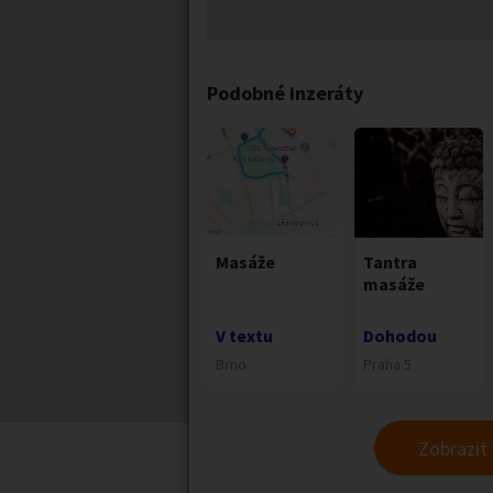
Podobné inzeráty
Masáže
Tantra
masáže
V textu
Dohodou
Brno
Praha 5
Zobrazit