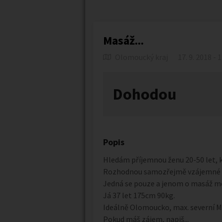
Masáž...
Olomoucký kraj
17. 9. 2018 - 
Dohodou
Popis
Hledám příjemnou ženu 20-50 let, kt
Rozhodnou samozřejmě vzájemné 
Jedná se pouze a jenom o masáž mé
Já 37 let 175cm 90kg.
Ideálně Olomoucko, max. severní M
Pokud máš zájem, napiš...