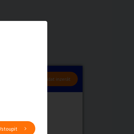
a
Zvířata
0
/
2000
Nahlásit
0
/
1000
lásit se
Přidat inzerát
obby
Sběratelství
ní
Ostatní
Vstoupit