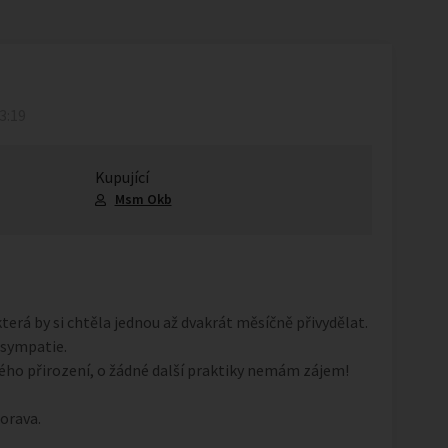
13:19
Kupující
Msm Okb
erá by si chtěla jednou až dvakrát měsíčně přivydělat.
sympatie.
ho přirození, o žádné další praktiky nemám zájem!
orava.