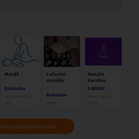
Masáž
Celostní
Masáže
masáže
Karoliss
Dohodou
1 000 Kč
Dohodou
Jihomoravský
Hlavní město
kraj
Praha
Praha
 více podobných inzerátů