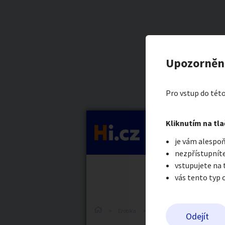
Kategorie
Masáž...
Nahlásit in
Kupující
Upozorněn
Msm Okb
Auto-moto
Reali
Pro vstup do této
Pošlete uživatel
Kliknutím na tla
Kategorie
je vám alespoň
Práce a služby
Stro
nezpřístupníte
vstupujete na
vás tento typ 
Dětské zboží
Móda
Erotika
Ostatní a související
S
Odejít
Odeslat z