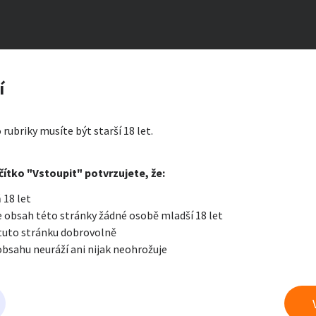
zerát
í
ty a bydlení
Seznamka
Erotik
 rubriky musíte být starší 18 let.
i zprávu
čítko "Vstoupit" potvrzujete, že:
Oblíbené
Zprávy
Přih
 18 let
je a nářadí
PC a elektro
Sport a h
 obsah této stránky žádné osobě mladší 18 let
 tuto stránku dobrovolně
obsahu neuráží ani nijak neohrožuje
 a doplňky
Kultura
Cestová
eznamka
právu