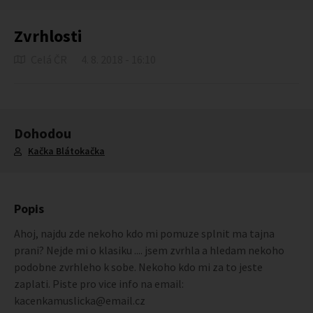
Zvrhlosti
Celá ČR
4. 8. 2018 - 16:10
Dohodou
Kačka Blátokačka
Popis
Ahoj, najdu zde nekoho kdo mi pomuze splnit ma tajna
prani? Nejde mi o klasiku .... jsem zvrhla a hledam nekoho
podobne zvrhleho k sobe. Nekoho kdo mi za to jeste
zaplati. Piste pro vice info na email:
kacenkamuslicka@email.cz