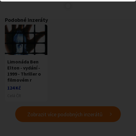
Podobné inzeráty
Limonáda Ben
Elton - vydání -
1999 - Thriller o
filmovém r
124 Kč
Celá ČR
Zobrazit více podobných inzerátů