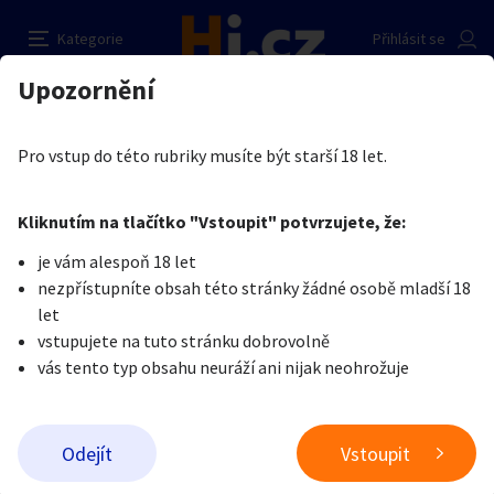
Zvrhlosti
Nahlásit inzerát
Kategorie
Přihlásit se
Auto-moto
Reality a bydlení
Seznamka
Prodávající
Upozornění
Erotika
Ostatní a související
Seznamka
Kačka Blátokačka
Erotika
Zvířata
Práce a služby
Je nám líto, ale tenhle inzerát již není aktuální.
Pro vstup do této rubriky musíte být starší 18 let.
Pošlete uživateli zprávu
0
/
1000
0
/
2000
Nahlásit
Kliknutím na tlačítko "Vstoupit" potvrzujete, že:
Stroje a nářadí
PC a elektro
Sport a hobby
je vám alespoň 18 let
nezpřístupníte obsah této stránky žádné osobě mladší 18
Sběratelství
Dětské zboží
Móda a doplňky
let
vstupujete na tuto stránku dobrovolně
vás tento typ obsahu neuráží ani nijak neohrožuje
Kultura
Cestování
Ostatní
Odeslat zprávu
Odejít
Vstoupit
Přidat inzerát