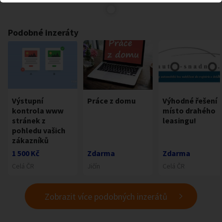
Podobné inzeráty
Výstupní
Práce z domu
Výhodné řešení
kontrola www
místo drahého
stránek z
leasingu!
pohledu vašich
zákazníků
1 500 Kč
Zdarma
Zdarma
Celá ČR
Jičín
Celá ČR
Zobrazit více podobných inzerátů