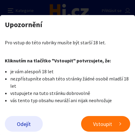
Najde se nějaká z vás???
Nahlásit inzerát
Kategorie
Přihlásit se
Auto-moto
Reality a bydlení
Seznamka
Prodávající
Upozornění
Erotika
Ostatní a související
Seznamka
Filip Souček
Erotika
Zvířata
Práce a služby
Je nám líto, ale tenhle inzerát již není aktuální.
Pro vstup do této rubriky musíte být starší 18 let.
Pošlete uživateli zprávu
0
/
1000
0
/
2000
Nahlásit
Kliknutím na tlačítko "Vstoupit" potvrzujete, že:
Stroje a nářadí
PC a elektro
Sport a hobby
je vám alespoň 18 let
nezpřístupníte obsah této stránky žádné osobě mladší 18
Sběratelství
Dětské zboží
Móda a doplňky
let
vstupujete na tuto stránku dobrovolně
vás tento typ obsahu neuráží ani nijak neohrožuje
Kultura
Cestování
Ostatní
Odeslat zprávu
Odejít
Vstoupit
Přidat inzerát