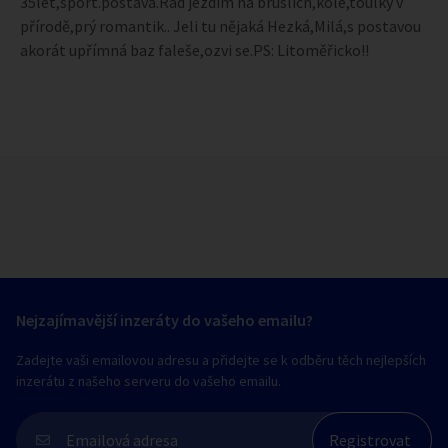
35let,sport.postava.Rád jezdím na bruslích,kole,toulky v
přírodě,prý romantik.. Jeli tu nějaká Hezká,Milá,s postavou
akorát upřímná baz faleše,ozvi se.PS: Litoměřicko!!
Nejzajímavější inzeráty do vašeho emailu?
Zadejte vaši emailovou adresu a přidejte se k odběru těch nejlepších
inzerátu z našeho serveru do vašeho emailu.