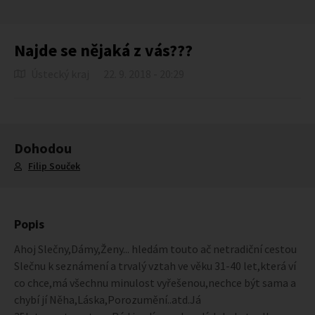
Najde se nějaká z vás???
Ústecký kraj
22. 9. 2018 - 20:29
Dohodou
Filip Souček
Popis
Ahoj Slečny,Dámy,Ženy... hledám touto ač netradiční cestou
Slečnu k seznámení a trvalý vztah ve věku 31-40 let,která ví
co chce,má všechnu minulost vyřešenou,nechce být sama a
chybí jí Něha,Láska,Porozumění..atd.Já