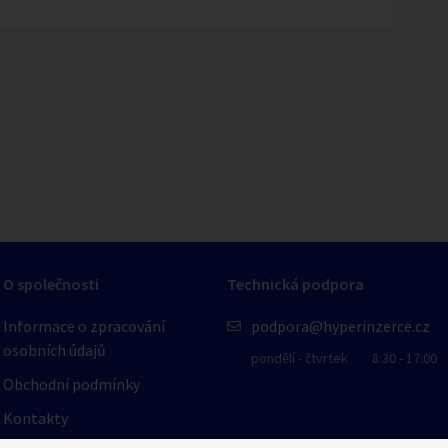
1
/
1
O společnosti
Technická podpora
Informace o zpracování
podpora@hyperinzerce.cz
osobních údajů
pondělí - čtvrtek
8:30 - 17:00
Obchodní podmínky
Kontakty