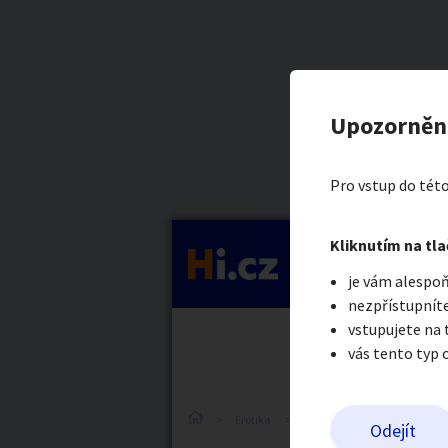
Kategorie
Dívku, žen
Nahlásit in
Prodávající
Upozorněn
jméno přijme
Auto-moto
Reali
Pro vstup do této
Pošlete uživatel
Kliknutím na tla
Kategorie
je vám alespoň
Práce a služby
Stro
nezpřístupníte
vstupujete na
vás tento typ 
Dětské zboží
Móda
Erotika
Ostatní a související
S
Odejít
Odeslat z