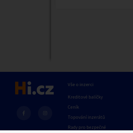
Náhledy
Vše o inzerci
Kreditové balíčky
Ceník
Topování inzerátů
Rady pro bezpečné