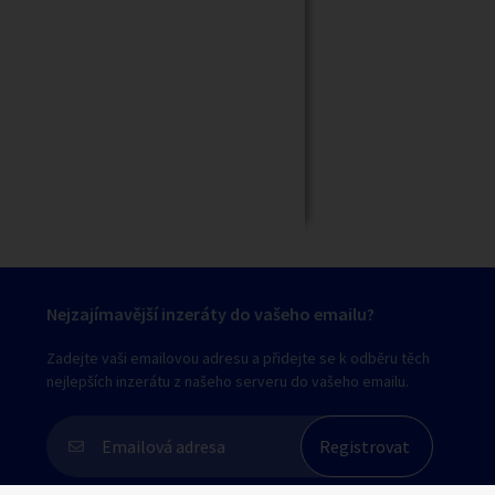
Zavřít
Nejzajímavější inzeráty do vašeho emailu?
Zadejte vaši emailovou adresu a přidejte se k odběru těch
nejlepších inzerátu z našeho serveru do vašeho emailu.