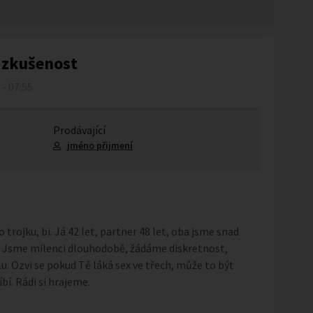
 zkušenost
 - 07:55
Prodávající
jméno přijmení
trojku, bi. Já 42 let, partner 48 let, oba jsme snad
. Jsme milenci dlouhodobě, žádáme diskretnost,
. Ozvi se pokud Tě láká sex ve třech, může to být
íbí. Rádi si hrajeme.