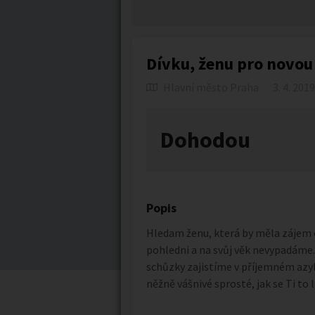
Dívku, ženu pro novou
Hlavní město Praha
3. 4. 2019
Dohodou
Popis
Hledam ženu, která by měla zájem o 
pohledni a na svůj věk nevypadáme
schůzky zajistíme v příjemném azylu
něžně vášnivé sprosté, jak se Ti to l