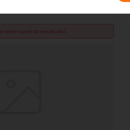
le tenhle inzerát již není aktuální.