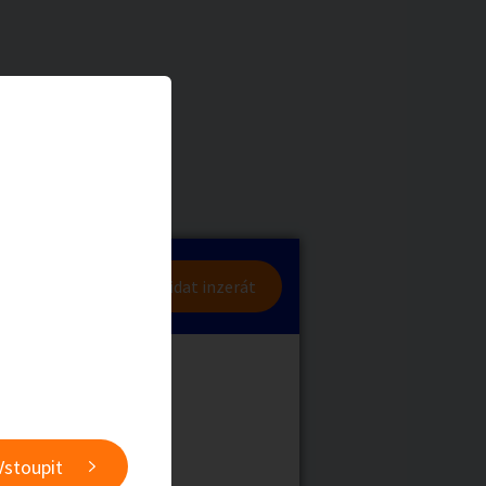
a
Zvířata
0
/
2000
Nahlásit
0
/
1000
lásit se
Přidat inzerát
obby
Sběratelství
ní
Ostatní
Vstoupit