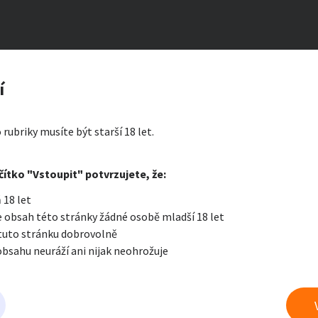
u pro novou zkušenost
zerát
í
ní
ty a bydlení
Seznamka
Erotik
 rubriky musíte být starší 18 let.
i zprávu
čítko "Vstoupit" potvrzujete, že:
Oblíbené
Zprávy
Přih
 18 let
je a nářadí
PC a elektro
Sport a h
 obsah této stránky žádné osobě mladší 18 let
 tuto stránku dobrovolně
obsahu neuráží ani nijak neohrožuje
 a doplňky
Kultura
Cestová
eznamka
právu