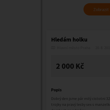
Zobrazit
Hledám holku
Hlavní město Praha
20. 8. 20
2 000 Kč
Popis
Dobrý den jsme pár milý cistotni 3
trojky na pravý lesby sex s manzelko