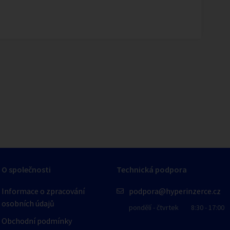
1
/
1
O společnosti
Technická podpora
Informace o zpracování
podpora@hyperinzerce.cz
osobních údajů
pondělí - čtvrtek
8:30 - 17:00
Obchodní podmínky