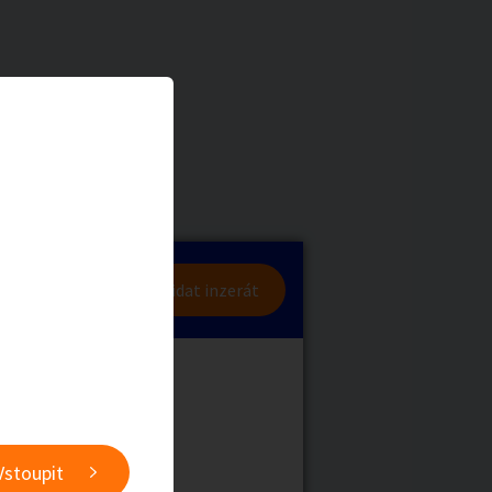
a
Zvířata
0
/
2000
Nahlásit
0
/
1000
lásit se
Přidat inzerát
obby
Sběratelství
ní
Ostatní
Vstoupit