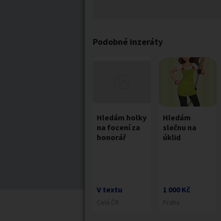
Podobné inzeráty
Hledám holky
Hledám
na focení za
slečnu na
honorář
úklid
V textu
1 000 Kč
Celá ČR
Praha