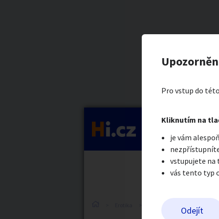
Kategorie
Hledám ho
Nahlásit in
Prodávající
Upozorněn
Donaldas
Auto-moto
Reali
Pro vstup do této
Pošlete uživatel
Kliknutím na tla
Kategorie
je vám alespoň
Práce a služby
Stro
nezpřístupníte
vstupujete na
vás tento typ 
Dětské zboží
Móda
Erotika
Ostatní a související
S
Odejít
Odeslat z