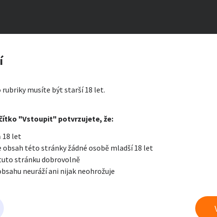
lku
zerát
í
ty a bydlení
Seznamka
Erotik
 rubriky musíte být starší 18 let.
i zprávu
čítko "Vstoupit" potvrzujete, že:
Oblíbené
Zprávy
Přih
 18 let
je a nářadí
PC a elektro
Sport a h
 obsah této stránky žádné osobě mladší 18 let
 tuto stránku dobrovolně
obsahu neuráží ani nijak neohrožuje
 a doplňky
Kultura
Cestová
eznamka
právu