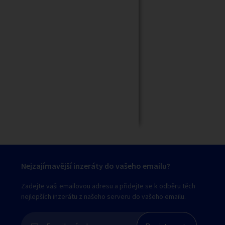
Zavřít
Nejzajímavější inzeráty do vašeho emailu?
Zadejte vaši emailovou adresu a přidejte se k odběru těch
nejlepších inzerátu z našeho serveru do vašeho emailu.