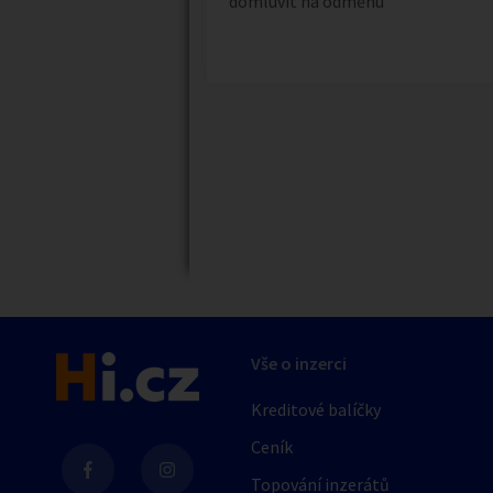
domluvit na odměnu
Náhledy
Vše o inzerci
Kreditové balíčky
Ceník
Topování inzerátů