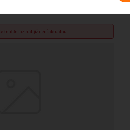
le tenhle inzerát již není aktuální.