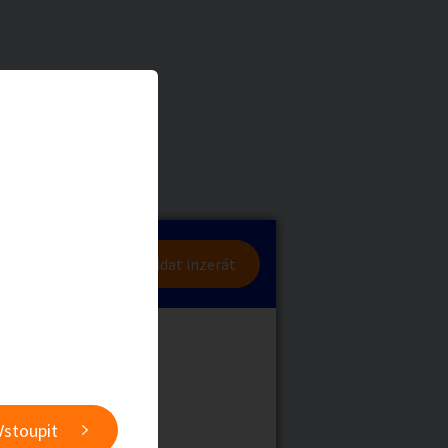
a
Zvířata
0
/
2000
Nahlásit
0
/
1000
lásit se
Přidat inzerát
obby
Sběratelství
ní
Ostatní
Vstoupit