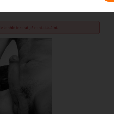
le tenhle inzerát již není aktuální.