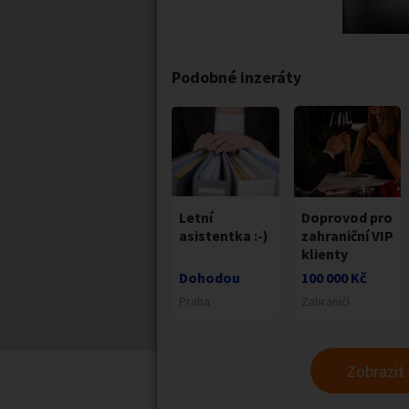
Podobné inzeráty
Letní
Doprovod pro
asistentka :-)
zahraniční VIP
klienty
Dohodou
100 000 Kč
Praha
Zahraničí
Zobrazit