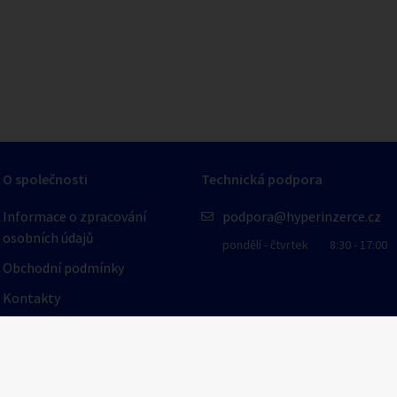
O společnosti
Technická podpora
Informace o zpracování
podpora@hyperinzerce.cz
osobních údajů
pondělí - čtvrtek
8:30 - 17:00
Obchodní podmínky
Kontakty