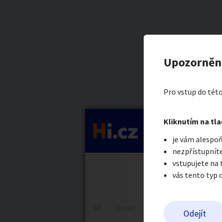
Kategorie
Hledám ští
Nahlásit in
Prodávající
Upozorněn
Pavel Novot
Auto-moto
Reali
Pro vstup do této
Pošlete uživatel
Kliknutím na tla
Kategorie
je vám alespoň
Práce a služby
Stro
nezpřístupníte
vstupujete na
vás tento typ 
Dětské zboží
Móda
Erotika
Ostatní a související
S
Odejít
Odeslat z