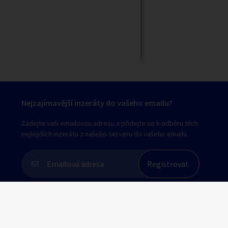
Nejzajímavější inzeráty do vašeho emailu?
Zadejte vaši emailovou adresu a přidejte se k odběru těch
nejlepších inzerátu z našeho serveru do vašeho emailu.
Souhlasím s
personalizací nabídek, zasíláním
marketingových materiálů a upozornění
.