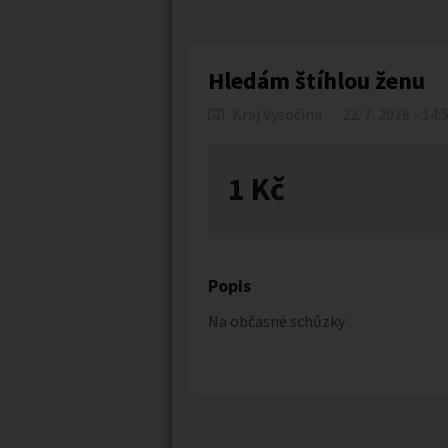
Hledám štíhlou ženu
Kraj Vysočina
22. 7. 2018 - 14:
1 Kč
Popis
Na občasné schůzky
Náhledy