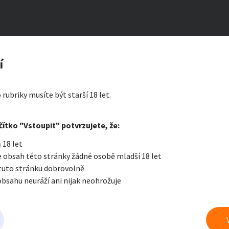
hlou ženu
zerát
í
ný
ty a bydlení
Seznamka
Erotik
 rubriky musíte být starší 18 let.
i zprávu
čítko "Vstoupit" potvrzujete, že:
Oblíbené
Zprávy
Přih
 18 let
je a nářadí
PC a elektro
Sport a h
 obsah této stránky žádné osobě mladší 18 let
 tuto stránku dobrovolně
obsahu neuráží ani nijak neohrožuje
 a doplňky
Kultura
Cestová
eznamka
právu