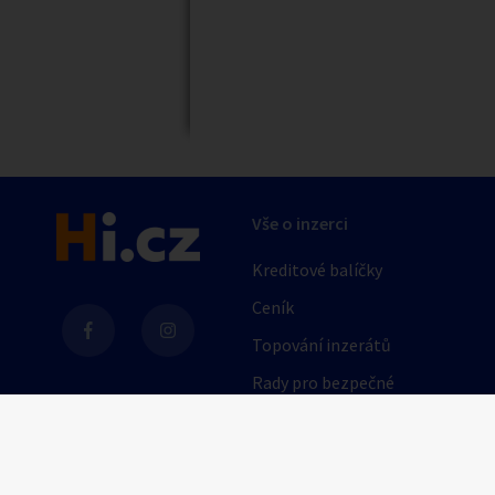
Vše o inzerci
Kreditové balíčky
Ceník
Topování inzerátů
Rady pro bezpečné
obchodování
AI
Nápověda