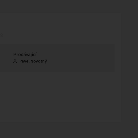
58
Prodávající
Pavel Novotný
1
/
1