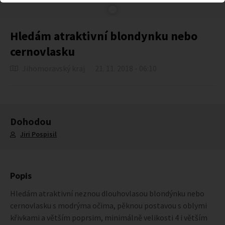
Hledám atraktivní blondynku nebo
cernovlasku
Jihomoravský kraj
21. 11. 2018 - 06:10
Dohodou
Jiri Pospisil
Popis
Hledám atraktivní neznou dlouhovlasou blondýnku nebo
cernovlasku s modrýma očima, pěknou postavou s oblymi
křivkami a větším poprsim, minimálně velikosti 4 i větším