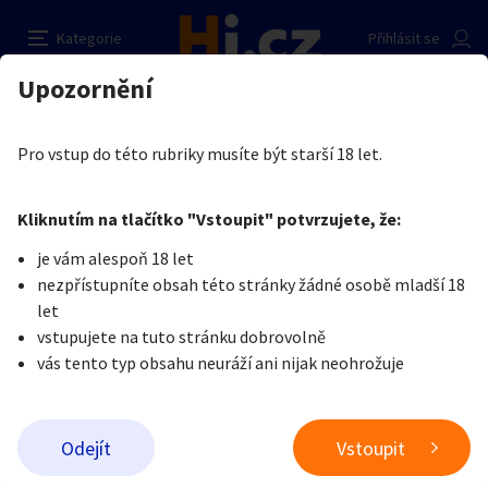
Hledám atraktivní blondynku nebo
Nahlásit inzerát
Kategorie
Přihlásit se
cernovlasku
Auto-moto
Reality a bydlení
Seznamka
Upozornění
Erotika
Ostatní a související
Seznamka
Kupující
Erotika
Zvířata
Práce a služby
Jiri Pospisil
Je nám líto, ale tenhle inzerát již není aktuální.
Pro vstup do této rubriky musíte být starší 18 let.
0
/
2000
Pošlete uživateli zprávu
0
/
1000
Nahlásit
Kliknutím na tlačítko "Vstoupit" potvrzujete, že:
Stroje a nářadí
PC a elektro
Sport a hobby
je vám alespoň 18 let
nezpřístupníte obsah této stránky žádné osobě mladší 18
Sběratelství
Dětské zboží
Móda a doplňky
let
vstupujete na tuto stránku dobrovolně
vás tento typ obsahu neuráží ani nijak neohrožuje
Kultura
Cestování
Ostatní
Odeslat zprávu
Odejít
Vstoupit
Přidat inzerát