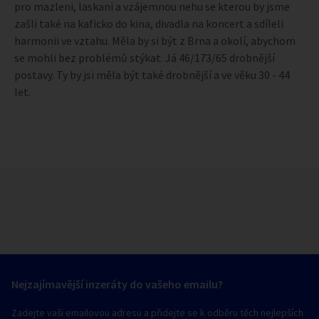
pro mazleni, laskani a vzájemnou nehu se kterou by jsme
zašli také na kaficko do kina, divadla na koncert a sdíleli
harmonii ve vztahu. Měla by si být z Brna a okolí, abychom
se mohli bez problémů stýkat. Já 46/173/65 drobnější
postavy. Ty by jsi měla být také drobnější a ve věku 30 - 44
let.
Nejzajímavější inzeráty do vašeho emailu?
Zadejte vaši emailovou adresu a přidejte se k odběru těch nejlepších