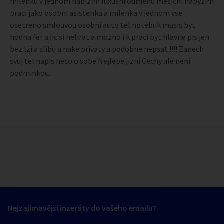
milenku v jednom nabizim luxusni odmenu mesicni nabyzim
praci jako osobni asistenka a milenka v jednom vse
osetreno smlouvou osobni auto tel notebuk musis byt
hodna fer a jic si nehrat a mozno i k praci byt hlavne pis jen
bez lzi a slibu a nake privaty a podobne nepsat !!!! Zanech
svuj tel napis neco o sobe Nejlepe jizni Cechy ale neni
podminkou.
Nejzajímavější inzeráty do vašeho emailu?