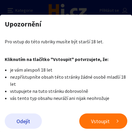
Hledam milenku a os.asistenku
Nahlásit inzerát
Kategorie
Přihlásit se
Auto-moto
Reality a bydlení
Seznamka
Prodávající
Upozornění
Erotika
Ostatní a související
Seznamka
Jiri Turek
Erotika
Zvířata
Práce a služby
Je nám líto, ale tenhle inzerát již není aktuální.
Pro vstup do této rubriky musíte být starší 18 let.
Pošlete uživateli zprávu
0
/
1000
0
/
2000
Nahlásit
Kliknutím na tlačítko "Vstoupit" potvrzujete, že:
Stroje a nářadí
PC a elektro
Sport a hobby
je vám alespoň 18 let
nezpřístupníte obsah této stránky žádné osobě mladší 18
Sběratelství
Dětské zboží
Móda a doplňky
let
vstupujete na tuto stránku dobrovolně
vás tento typ obsahu neuráží ani nijak neohrožuje
Kultura
Cestování
Ostatní
Odeslat zprávu
Odejít
Vstoupit
Přidat inzerát