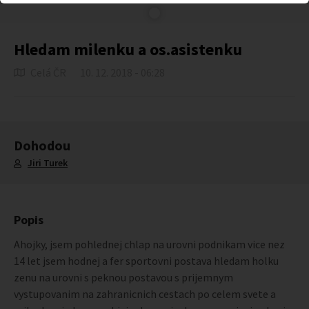
Hledam milenku a os.asistenku
Celá ČR
10. 12. 2018 - 06:28
Dohodou
Jiri Turek
Popis
Ahojky, jsem pohlednej chlap na urovni podnikam vice nez
14 let jsem hodnej a fer sportovni postava hledam holku
zenu na urovni s peknou postavou s prijemnym
vystupovanim na zahranicnich cestach po celem svete a