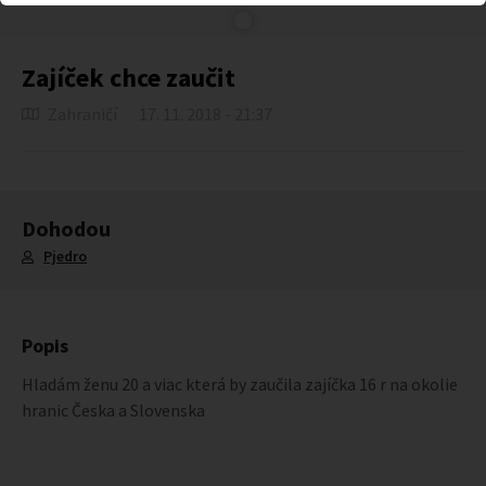
Zajíček chce zaučit
Zahraničí
17. 11. 2018 - 21:37
Dohodou
Pjedro
Popis
Hladám ženu 20 a viac která by zaučila zajíčka 16 r na okolie
hranic Česka a Slovenska