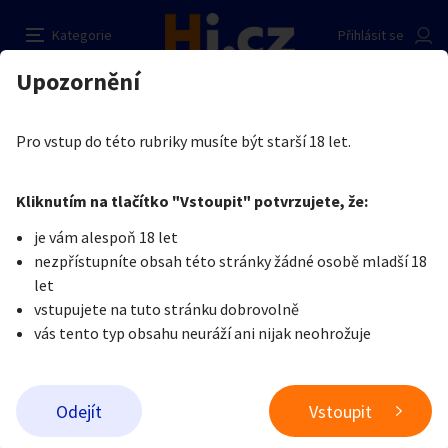
Zajíček chce zaučit
Nahlásit inzerát
Kategorie
Přihlásit se
Auto-moto
Reality a bydlení
Seznamka
Prodávající
Upozornění
Erotika
Ostatní a související
Seznamka
Pjedro
Erotika
Zvířata
Práce a služby
Je nám líto, ale tenhle inzerát již není aktuální.
Pro vstup do této rubriky musíte být starší 18 let.
Pošlete uživateli zprávu
0
/
1000
0
/
2000
Nahlásit
Kliknutím na tlačítko "Vstoupit" potvrzujete, že:
Stroje a nářadí
PC a elektro
Sport a hobby
je vám alespoň 18 let
nezpřístupníte obsah této stránky žádné osobě mladší 18
Sběratelství
Dětské zboží
Móda a doplňky
let
vstupujete na tuto stránku dobrovolně
vás tento typ obsahu neuráží ani nijak neohrožuje
Kultura
Cestování
Ostatní
Odeslat zprávu
Odejít
Vstoupit
Přidat inzerát