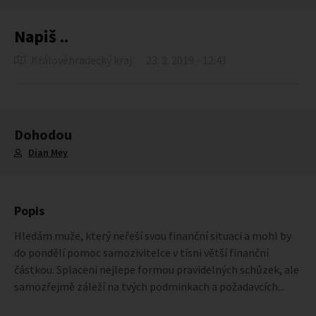
Napiš ..
Královéhradecký kraj
23. 2. 2019 - 12:41
Dohodou
Dian Mey
Popis
Hledám muže, který neřeší svou finanční situaci a mohl by
do pondělí pomoc samozivitelce v tísni větší finanční
částkou. Splaceni nejlepe formou pravidelných schůzek, ale
samozřejmě záleží na tvých podminkach a požadavcích...