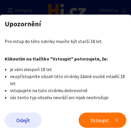
Napiš ..
Nahlásit inzerát
Kategorie
Přihlásit se
Auto-moto
Reality a bydlení
Seznamka
Prodávající
Upozornění
Erotika
Ostatní a související
Seznamka
Dian Mey
Erotika
Zvířata
Práce a služby
Je nám líto, ale tenhle inzerát již není aktuální.
Pro vstup do této rubriky musíte být starší 18 let.
Pošlete uživateli zprávu
0
/
1000
0
/
2000
Nahlásit
Kliknutím na tlačítko "Vstoupit" potvrzujete, že:
Stroje a nářadí
PC a elektro
Sport a hobby
je vám alespoň 18 let
nezpřístupníte obsah této stránky žádné osobě mladší 18
Sběratelství
Dětské zboží
Móda a doplňky
let
vstupujete na tuto stránku dobrovolně
vás tento typ obsahu neuráží ani nijak neohrožuje
Kultura
Cestování
Ostatní
Odeslat zprávu
Odejít
Vstoupit
Přidat inzerát