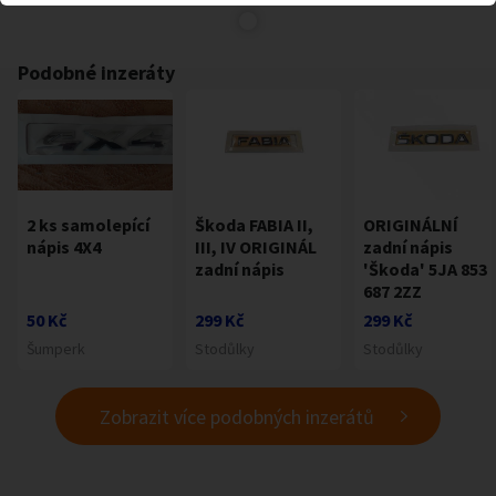
Podobné inzeráty
2 ks samolepící
Škoda FABIA II,
ORIGINÁLNÍ
nápis 4X4
III, IV ORIGINÁL
zadní nápis
zadní nápis
'Škoda' 5JA 853
687 2ZZ
50 Kč
299 Kč
299 Kč
Šumperk
Stodůlky
Stodůlky
Zobrazit více podobných inzerátů