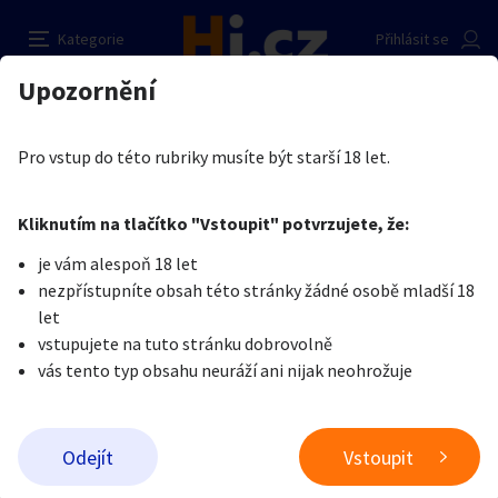
Sex ve třech
Nahlásit inzerát
Kategorie
Přihlásit se
Auto-moto
Reality a bydlení
Seznamka
Prodávající
Upozornění
Erotika
Ostatní a související
Seznamka
Petra mala
Erotika
Zvířata
Práce a služby
Je nám líto, ale tenhle inzerát již není aktuální.
Pro vstup do této rubriky musíte být starší 18 let.
Pošlete uživateli zprávu
0
/
1000
0
/
2000
Nahlásit
Kliknutím na tlačítko "Vstoupit" potvrzujete, že:
Stroje a nářadí
PC a elektro
Sport a hobby
je vám alespoň 18 let
nezpřístupníte obsah této stránky žádné osobě mladší 18
Sběratelství
Dětské zboží
Móda a doplňky
let
vstupujete na tuto stránku dobrovolně
vás tento typ obsahu neuráží ani nijak neohrožuje
Kultura
Cestování
Ostatní
Odeslat zprávu
Odejít
Vstoupit
Přidat inzerát