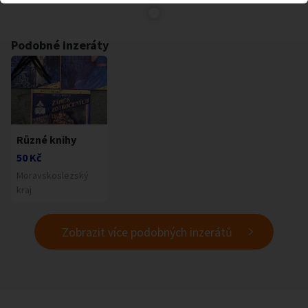
Podobné inzeráty
Různé knihy
50 Kč
Moravskoslezský
kraj
Zobrazit více podobných inzerátů