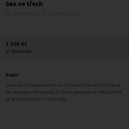
Sex ve třech
Ústecký kraj
22. 10. 2018 - 15:01
1 200 Kč
Petra mala
Popis
Jsme pár a hledáme může na občasné hraní ve třech,žádné
sm. apod,jen něžný sexik, Orálek a zasunout do mě a střídat
se ve dvou mužích to mám rada