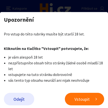
Hledání pána
Nahlásit inzerát
Kategorie
Přihlásit se
Auto-moto
Reality a bydlení
Seznamka
Prodávající
Upozornění
Erotika
Ostatní a související
Seznamka
Raweu
Erotika
Zvířata
Práce a služby
Je nám líto, ale tenhle inzerát již není aktuální.
Pro vstup do této rubriky musíte být starší 18 let.
Pošlete uživateli zprávu
0
/
1000
0
/
2000
Nahlásit
Kliknutím na tlačítko "Vstoupit" potvrzujete, že:
Stroje a nářadí
PC a elektro
Sport a hobby
je vám alespoň 18 let
nezpřístupníte obsah této stránky žádné osobě mladší 18
Sběratelství
Dětské zboží
Móda a doplňky
let
vstupujete na tuto stránku dobrovolně
vás tento typ obsahu neuráží ani nijak neohrožuje
Kultura
Cestování
Ostatní
Odeslat zprávu
Odejít
Vstoupit
Přidat inzerát