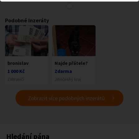
Podobné inzeráty
bronislav
Najde přátele?
1 000 Kč
Zdarma
Zahraničí
Jihočeský kraj
Zobrazit více podobných inzerátů
Hledání pána