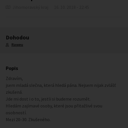
Jihomoravský kraj
16. 10. 2018 - 22:45
Dohodou
Raweu
Popis
Zdravím,
jsem mladá slečna, která hledá pána. Nejsem nijak zvlášť
zkušená.
Jde mi dost i o to, jestli si budeme rozumět.
Hledám zajímavé osoby, které jsou přitažlivé svou
osobností.
Mezi 20-30. Zkušeného.