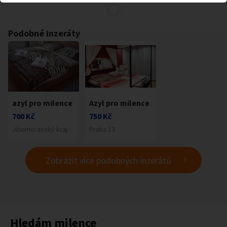
Podobné inzeráty
azyl pro milence
Azyl pro milence
700 Kč
750 Kč
Jihomoravský kraj
Praha 13
Zobrazit více podobných inzerátů
Hledám milence