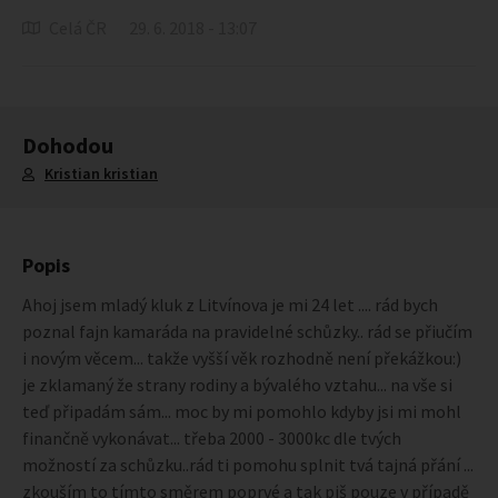
Celá ČR
29. 6. 2018 - 13:07
Dohodou
Kristian kristian
Popis
Ahoj jsem mladý kluk z Litvínova je mi 24 let .... rád bych
poznal fajn kamaráda na pravidelné schůzky.. rád se přiučím
i novým věcem... takže vyšší věk rozhodně není překážkou:)
je zklamaný že strany rodiny a bývalého vztahu... na vše si
teď připadám sám... moc by mi pomohlo kdyby jsi mi mohl
finančně vykonávat... třeba 2000 - 3000kc dle tvých
možností za schůzku..rád ti pomohu splnit tvá tajná přání ...
zkouším to tímto směrem poprvé a tak piš pouze v případě