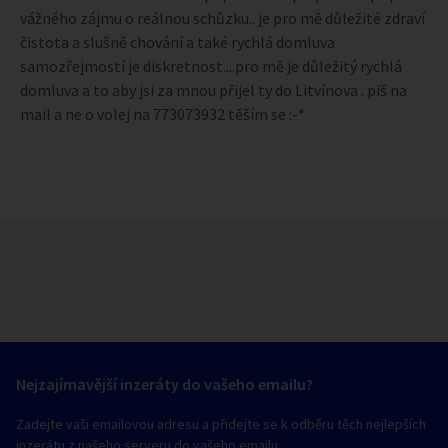
vážného zájmu o reálnou schůzku.. je pro mě důležité zdraví
čistota a slušně chování a také rychlá domluva
samozřejmostí je diskretnost....pro mě je důležitý rychlá
domluva a to aby jsi za mnou přijel ty do Litvínova . piš na
mail a ne o volej na 773073932 těším se :-*
Nejzajímavější inzeráty do vašeho emailu?
Zadejte vaši emailovou adresu a přidejte se k odběru těch nejlepších
inzerátu z našeho serveru do vašeho emailu.