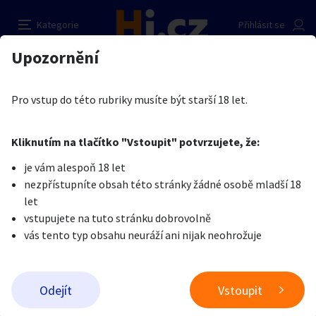
Hledám milence
Nahlásit inzerát
Kategorie
Přihlásit se
Auto-moto
Reality a bydlení
Seznamka
Prodávající
Upozornění
Erotika
Ostatní a související
Seznamka
Kristian kristian
Erotika
Zvířata
Práce a služby
Je nám líto, ale tenhle inzerát již není aktuální.
Pro vstup do této rubriky musíte být starší 18 let.
Pošlete uživateli zprávu
0
/
1000
0
/
2000
Nahlásit
Kliknutím na tlačítko "Vstoupit" potvrzujete, že:
Stroje a nářadí
PC a elektro
Sport a hobby
je vám alespoň 18 let
nezpřístupníte obsah této stránky žádné osobě mladší 18
Sběratelství
Dětské zboží
Móda a doplňky
let
vstupujete na tuto stránku dobrovolně
vás tento typ obsahu neuráží ani nijak neohrožuje
Kultura
Cestování
Ostatní
Odeslat zprávu
Odejít
Vstoupit
Přidat inzerát