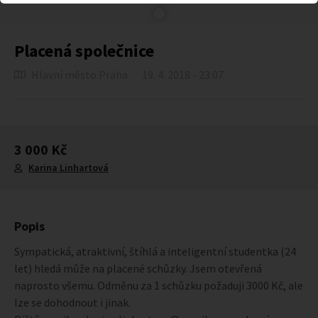
Placená společnice
Hlavní město Praha
19. 4. 2018 - 23:07
3 000 Kč
Karina Linhartová
Popis
Sympatická, atraktivní, štíhlá a inteligentní studentka (24
let) hledá může na placené schůzky. Jsem otevřená
naprosto všemu. Odměnu za 1 schůzku požaduji 3000 Kč, ale
lze se dohodnout i jinak.