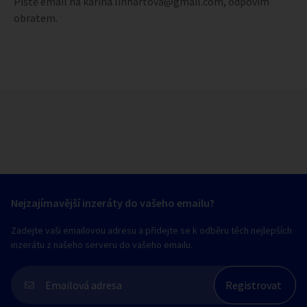
Piště email na karina.linhartova@gmail.com, odpovím
obratem.
Nejzajímavější inzeráty do vašeho emailu?
Zadejte vaši emailovou adresu a přidejte se k odběru těch nejlepších
inzerátu z našeho serveru do vašeho emailu.