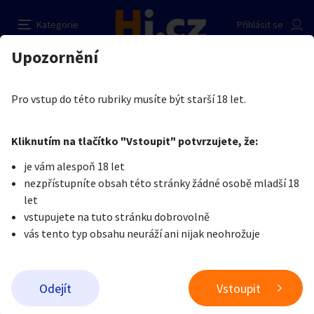
Placená společnice
Nahlásit inzerát
Kategorie
Přihlásit se
Auto-moto
Reality a bydlení
Seznamka
Prodávající
Upozornění
Erotika
Ostatní a související
Společnice a doprovody do společnosti
Karina Linhartová
Erotika
Zvířata
Práce a služby
Je nám líto, ale tenhle inzerát již není aktuální.
Pro vstup do této rubriky musíte být starší 18 let.
Pošlete uživateli zprávu
0
/
1000
0
/
2000
Nahlásit
Kliknutím na tlačítko "Vstoupit" potvrzujete, že:
Stroje a nářadí
PC a elektro
Sport a hobby
je vám alespoň 18 let
nezpřístupníte obsah této stránky žádné osobě mladší 18
Sběratelství
Dětské zboží
Móda a doplňky
let
vstupujete na tuto stránku dobrovolně
vás tento typ obsahu neuráží ani nijak neohrožuje
Kultura
Cestování
Ostatní
Odeslat zprávu
Odejít
Vstoupit
Přidat inzerát