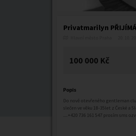
Privatmarilyn PŘIJÍM
Hlavní město Praha
20. 10. 2
100 000 Kč
Popis
Do nově otevřeného gentleman clu
slečen ve věku 18-35let z České a S
.....+420 736 161 547 prosím sms o