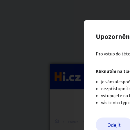
Kategorie
Privatmar
Nahlásit in
Kupující
Upozorněn
Privat Marily
Auto-moto
Reali
Pro vstup do této
Pošlete uživatel
Kliknutím na tla
Kategorie
je vám alespoň
Práce a služby
Stro
nezpřístupníte
vstupujete na
vás tento typ 
Dětské zboží
Móda
Erotika
Ostatní a související
S
Odejít
Odeslat z