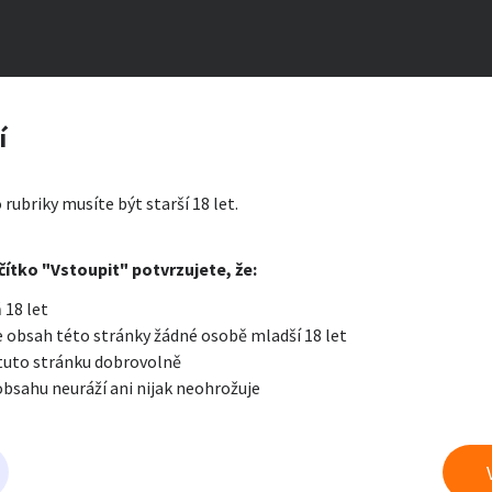
ilyn PŘIJÍMÁ SPOLECNICE
zerát
í
n
ty a bydlení
Seznamka
Erotik
 rubriky musíte být starší 18 let.
i zprávu
čítko "Vstoupit" potvrzujete, že:
Oblíbené
Zprávy
Přih
 18 let
je a nářadí
PC a elektro
Sport a h
 obsah této stránky žádné osobě mladší 18 let
 tuto stránku dobrovolně
obsahu neuráží ani nijak neohrožuje
 a doplňky
Kultura
Cestová
polečnice a doprovody do společnosti
právu