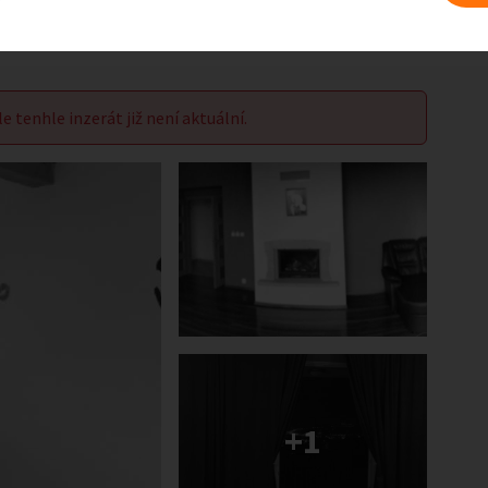
le tenhle inzerát již není aktuální.
+1