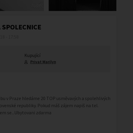
Á SPOLECNICE
018 - 17:58
Kupující
Privat Marilyn
bu v Praze hledáme 20 TOP usměvavých a spolehlivých
lovenské republiky. Pokud máš zájem napiš na tel.
zvem se...Ubytovani zdarma