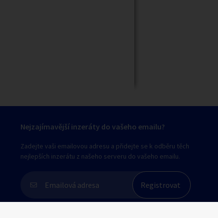
Zavřít
Nejzajímavější inzeráty do vašeho emailu?
Zadejte vaši emailovou adresu a přidejte se k odběru těch
nejlepších inzerátu z našeho serveru do vašeho emailu.
Souhlasím s
personalizací nabídek, zasíláním