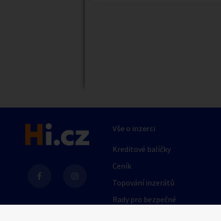
Náhledy
Vše o inzerci
Kreditové balíčky
Ceník
Topování inzerátů
Rady pro bezpečné
obchodování