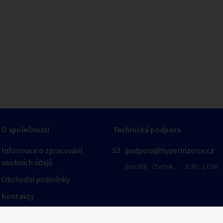
1
/
4
O společnosti
Technická podpora
Informace o zpracování
podpora@hyperinzerce.cz
osobních údajů
pondělí - čtvrtek
8:30 - 17:00
Obchodní podmínky
Kontakty