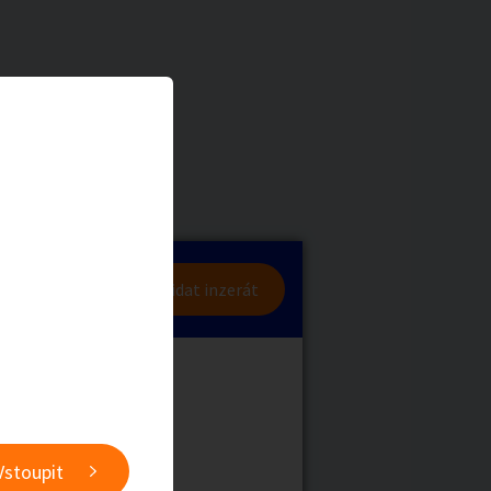
a
Zvířata
0
/
2000
Nahlásit
0
/
1000
lásit se
Přidat inzerát
obby
Sběratelství
ní
Ostatní
Vstoupit