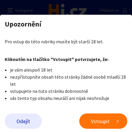
Hledam milenku odmena 3-5000
Nahlásit inzerát
Kategorie
Přihlásit se
Auto-moto
Reality a bydlení
Seznamka
Kupující
Upozornění
Erotika
Ostatní a související
Společnice a doprovody do společnosti
Martin Kyrolejan
Erotika
Zvířata
Práce a služby
Je nám líto, ale tenhle inzerát již není aktuální.
Pro vstup do této rubriky musíte být starší 18 let.
Pošlete uživateli zprávu
0
/
1000
0
/
2000
Nahlásit
Kliknutím na tlačítko "Vstoupit" potvrzujete, že:
Stroje a nářadí
PC a elektro
Sport a hobby
je vám alespoň 18 let
nezpřístupníte obsah této stránky žádné osobě mladší 18
Sběratelství
Dětské zboží
Móda a doplňky
let
vstupujete na tuto stránku dobrovolně
vás tento typ obsahu neuráží ani nijak neohrožuje
Kultura
Cestování
Ostatní
Odeslat zprávu
Odejít
Vstoupit
Přidat inzerát