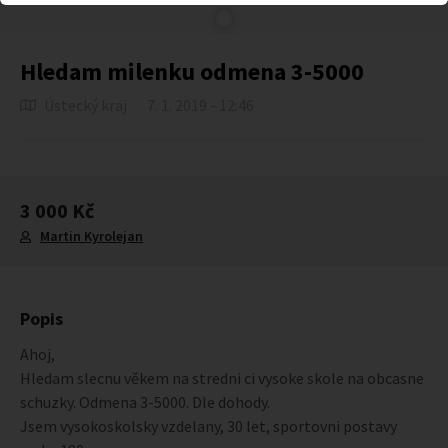
Hledam milenku odmena 3-5000
Ústecký kraj
7. 1. 2019 - 12:46
3 000 Kč
Martin Kyrolejan
Popis
Ahoj,
Hledam slecnu věkem na stredni ci vysoke skole na obcasne
schuzky. Odmena 3-5000. Dle dohody.
Jsem vysokoskolsky vzdelany, 30 let, sportovni postavy