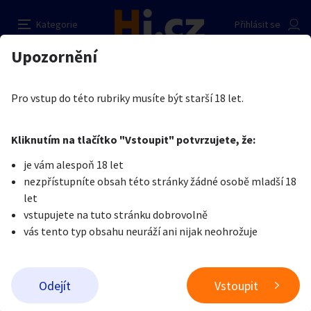
MAXIMÁLNÍ USPOKOJENÍ ŽEN
Nahlásit inzerát
Kategorie
Přihlásit se
Auto-moto
Reality a bydlení
Seznamka
Prodávající
Upozornění
Erotika
Ostatní a související
Gigolo, služby pro dámy
Karel Roxa
Erotika
Zvířata
Práce a služby
Je nám líto, ale tenhle inzerát již není aktuální.
Pro vstup do této rubriky musíte být starší 18 let.
Pošlete uživateli zprávu
0
/
1000
0
/
2000
Nahlásit
Kliknutím na tlačítko "Vstoupit" potvrzujete, že:
Stroje a nářadí
PC a elektro
Sport a hobby
je vám alespoň 18 let
nezpřístupníte obsah této stránky žádné osobě mladší 18
Sběratelství
Dětské zboží
Móda a doplňky
let
vstupujete na tuto stránku dobrovolně
vás tento typ obsahu neuráží ani nijak neohrožuje
Kultura
Cestování
Ostatní
Odeslat zprávu
Odejít
Vstoupit
Přidat inzerát