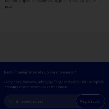
Kč/hod., přijedu kamkoliv po ČR, prosím nevolat, pouze
psát.
Nejzajímavější inzeráty do vašeho emailu?
Zadejte vaši emailovou adresu a přidejte se k odběru těch nejlepších
inzerátu z našeho serveru do vašeho emailu.