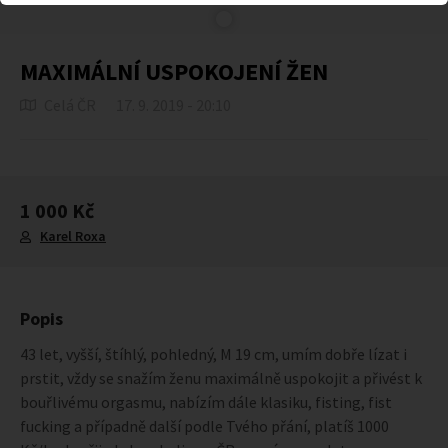
MAXIMÁLNÍ USPOKOJENÍ ŽEN
Celá ČR
17. 9. 2019 - 20:10
1 000 Kč
Karel Roxa
Popis
43 let, vyšší, štíhlý, pohledný, M 19 cm, umím dobře lízat i
prstit, vždy se snažím ženu maximálně uspokojit a přivést k
bouřlivému orgasmu, nabízím dále klasiku, fisting, fist
fucking a případně další podle Tvého přání, platíš 1000